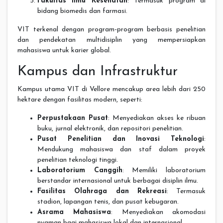
Fakultas Ilmu Kesehatan
: Termasuk program di
bidang biomedis dan farmasi.
VIT terkenal dengan program-program berbasis penelitian
dan pendekatan multidisiplin yang mempersiapkan
mahasiswa untuk karier global.
Kampus dan Infrastruktur
Kampus utama VIT di Vellore mencakup area lebih dari 250
hektare dengan fasilitas modern, seperti:
Perpustakaan Pusat
: Menyediakan akses ke ribuan
buku, jurnal elektronik, dan repositori penelitian.
Pusat Penelitian dan Inovasi Teknologi
:
Mendukung mahasiswa dan staf dalam proyek
penelitian teknologi tinggi.
Laboratorium Canggih
: Memiliki laboratorium
berstandar internasional untuk berbagai disiplin ilmu.
Fasilitas Olahraga dan Rekreasi
: Termasuk
stadion, lapangan tenis, dan pusat kebugaran.
Asrama Mahasiswa
: Menyediakan akomodasi
nyaman bagi mahasiswa lokal dan internasional.