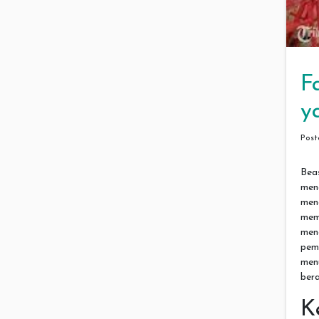
F
y
Pos
Bea
meng
men
mem
men
pem
men
bera
K