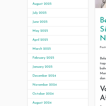
August 2025
July 2025
B
June 2025
S
May 2025
N
April 2025
Pos
March 2025
February 2025
Bel
tia
January 2025
bah
Mem
December 2024
dan 
November 2024
V
October 2024
A
August 2024