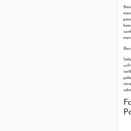
Bea
men
pen
bea
sum
mera
Bac
Sel
sof
ter
pel
tet
seki
F
P