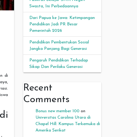
Swasta, Ini Perbedaannya
Dari Papua ke Jawa: Ketimpangan
Pendidikan Jadi PR Besar
Pemerintah 2026
Pendidikan Pembentukan Sosial
Jangka Panjang Bagi Generasi
Pengaruh Pendidikan Terhadap
Sikap Dan Perilaku Generasi
n di
aya,
Recent
asi.
iswa
Comments
Bonus new member 100
on
di
Universitas Carolina Utara di
Chapel Hill: Kampus Terkemuka di
Amerika Serikat