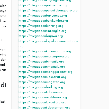
https://miegacoankayongutara.org
https://miegacoanpohuwato.org
olah
https://miegacoanpulautokongboro.org
iaya
https://miegacoanbanyumas.org
tama
https://miegacoanbulukumba.org
itas
https://miegacoanbintang.org
ntuk
https://miegacoansintangka.org
https://miegacoanbajawa.org
il
https://miegacoankepulauanmerantiriau.
org
ngan
https://miegacoankotamobagu.org
ring
https://miegacoanmurungraya.org
 dan
https://miegacoanbimantb.org
adi,
https://miegacoannmamuju.org
itas
https://miegacoanmanggaraintt.org
https://miegacoanniasbarat.org
https://miegacoanmagetan.org
di
https://miegacoanbadung.org
https://miegacoantabanan.org
https://miegacoanacehbesar.org
iah,
https://miegacoanluwuutara.org
https://miegacoantobasamosir.org