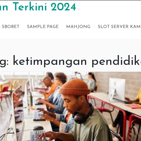
n Terkini 2024
SBOBET
SAMPLE PAGE
MAHJONG
SLOT SERVER KAM
g:
ketimpangan pendidi