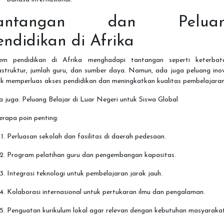
antangan dan Pelua
endidikan di Afrika
tem pendidikan di Afrika menghadapi tantangan seperti keterbat
astruktur, jumlah guru, dan sumber daya. Namun, ada juga peluang ino
uk memperluas akses pendidikan dan meningkatkan kualitas pembelajaran
 juga: Peluang Belajar di Luar Negeri untuk Siswa Global
rapa poin penting:
Perluasan sekolah dan fasilitas di daerah pedesaan.
Program pelatihan guru dan pengembangan kapasitas.
Integrasi teknologi untuk pembelajaran jarak jauh.
Kolaborasi internasional untuk pertukaran ilmu dan pengalaman.
Penguatan kurikulum lokal agar relevan dengan kebutuhan masyarakat