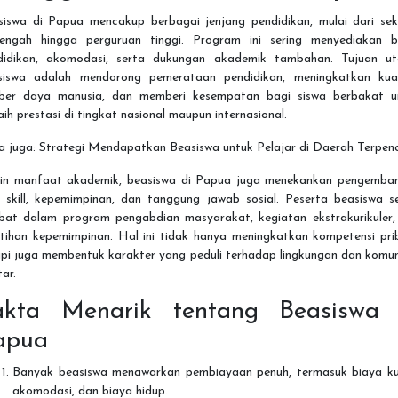
siswa di Papua mencakup berbagai jenjang pendidikan, mulai dari sek
engah hingga perguruan tinggi. Program ini sering menyediakan b
didikan, akomodasi, serta dukungan akademik tambahan. Tujuan u
siswa adalah mendorong pemerataan pendidikan, meningkatkan kual
ber daya manusia, dan memberi kesempatan bagi siswa berbakat u
ih prestasi di tingkat nasional maupun internasional.
a juga: Strategi Mendapatkan Beasiswa untuk Pelajar di Daerah Terpenc
ain manfaat akademik, beasiswa di Papua juga menekankan pengemba
t skill, kepemimpinan, dan tanggung jawab sosial. Peserta beasiswa se
libat dalam program pengabdian masyarakat, kegiatan ekstrakurikuler,
atihan kepemimpinan. Hal ini tidak hanya meningkatkan kompetensi prib
api juga membentuk karakter yang peduli terhadap lingkungan dan komun
tar.
akta Menarik tentang Beasiswa 
apua
Banyak beasiswa menawarkan pembiayaan penuh, termasuk biaya kul
akomodasi, dan biaya hidup.