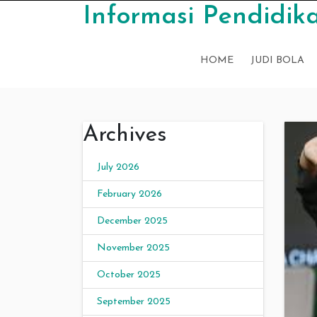
Skip to content
Informasi Pendidika
HOME
JUDI BOLA
Archives
July 2026
February 2026
December 2025
November 2025
October 2025
September 2025