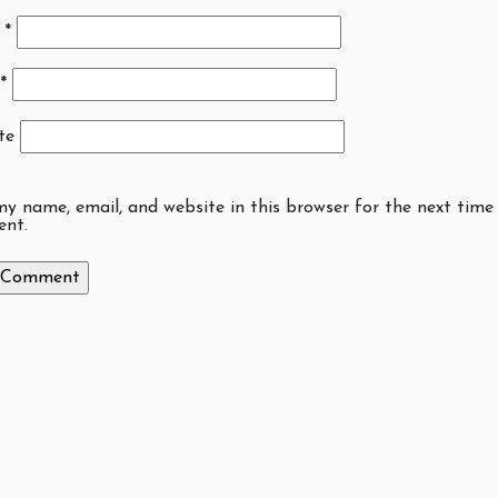
e
*
*
te
y name, email, and website in this browser for the next time 
nt.