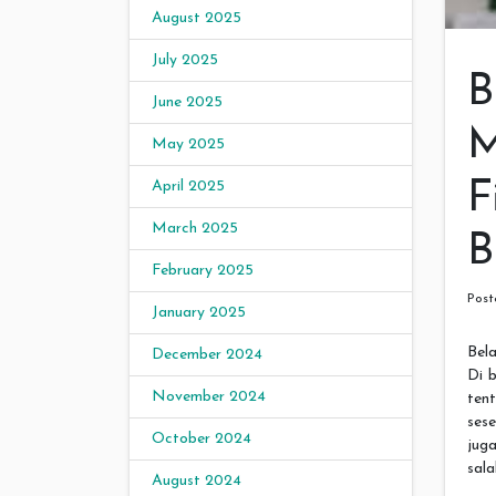
August 2025
July 2025
B
June 2025
M
May 2025
F
April 2025
March 2025
B
February 2025
Pos
January 2025
Bela
December 2024
Di 
November 2024
ten
sese
October 2024
juga
sala
August 2024