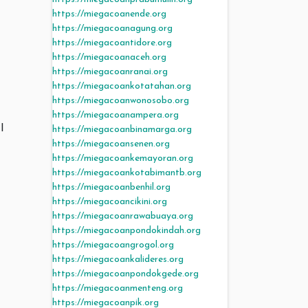
https://miegacoanende.org
https://miegacoanagung.org
https://miegacoantidore.org
https://miegacoanaceh.org
https://miegacoanranai.org
https://miegacoankotatahan.org
https://miegacoanwonosobo.org
https://miegacoanampera.org
I
https://miegacoanbinamarga.org
https://miegacoansenen.org
https://miegacoankemayoran.org
https://miegacoankotabimantb.org
https://miegacoanbenhil.org
https://miegacoancikini.org
https://miegacoanrawabuaya.org
https://miegacoanpondokindah.org
https://miegacoangrogol.org
https://miegacoankalideres.org
https://miegacoanpondokgede.org
https://miegacoanmenteng.org
https://miegacoanpik.org