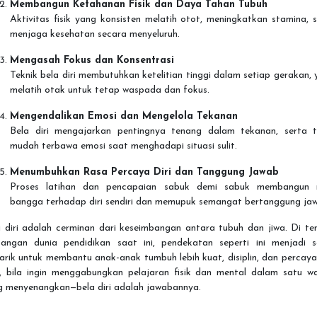
Membangun Ketahanan Fisik dan Daya Tahan Tubuh
Aktivitas fisik yang konsisten melatih otot, meningkatkan stamina, 
menjaga kesehatan secara menyeluruh.
Mengasah Fokus dan Konsentrasi
Teknik bela diri membutuhkan ketelitian tinggi dalam setiap gerakan,
melatih otak untuk tetap waspada dan fokus.
Mengendalikan Emosi dan Mengelola Tekanan
Bela diri mengajarkan pentingnya tenang dalam tekanan, serta t
mudah terbawa emosi saat menghadapi situasi sulit.
Menumbuhkan Rasa Percaya Diri dan Tanggung Jawab
Proses latihan dan pencapaian sabuk demi sabuk membangun 
bangga terhadap diri sendiri dan memupuk semangat bertanggung ja
a diri adalah cerminan dari keseimbangan antara tubuh dan jiwa. Di te
tangan dunia pendidikan saat ini, pendekatan seperti ini menjadi so
rik untuk membantu anak-anak tumbuh lebih kuat, disiplin, dan percaya 
i, bila ingin menggabungkan pelajaran fisik dan mental dalam satu w
g menyenangkan—bela diri adalah jawabannya.