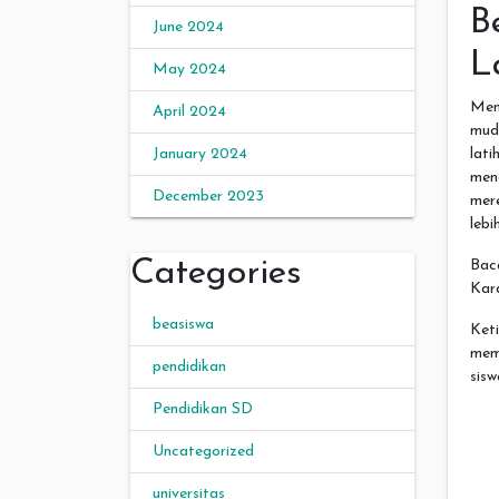
B
June 2024
L
May 2024
Men
April 2024
mud
January 2024
lat
men
December 2023
mer
lebi
Categories
Bac
Kar
beasiswa
Ket
mem
pendidikan
sisw
Pendidikan SD
Uncategorized
universitas