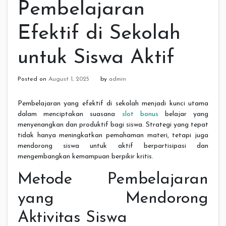
Pembelajaran
Efektif di Sekolah
untuk Siswa Aktif
Posted on
August 1, 2025
by
admin
Pembelajaran yang efektif di sekolah menjadi kunci utama
dalam menciptakan suasana
slot bonus
belajar yang
menyenangkan dan produktif bagi siswa. Strategi yang tepat
tidak hanya meningkatkan pemahaman materi, tetapi juga
mendorong siswa untuk aktif berpartisipasi dan
mengembangkan kemampuan berpikir kritis.
Metode Pembelajaran
yang Mendorong
Aktivitas Siswa