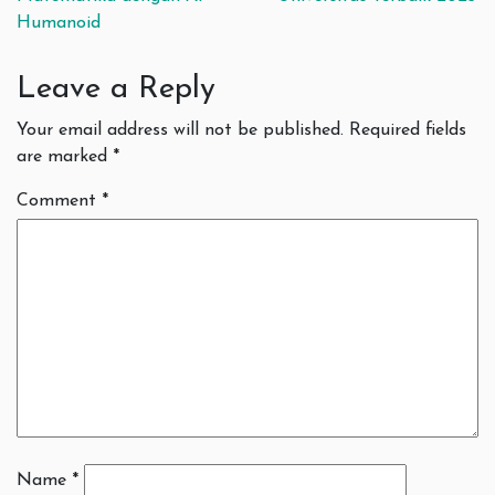
Humanoid
Leave a Reply
Your email address will not be published.
Required fields
are marked
*
Comment
*
Name
*