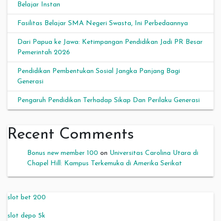
Belajar Instan
Fasilitas Belajar SMA Negeri Swasta, Ini Perbedaannya
Dari Papua ke Jawa: Ketimpangan Pendidikan Jadi PR Besar
Pemerintah 2026
Pendidikan Pembentukan Sosial Jangka Panjang Bagi
Generasi
Pengaruh Pendidikan Terhadap Sikap Dan Perilaku Generasi
Recent Comments
Bonus new member 100
on
Universitas Carolina Utara di
Chapel Hill: Kampus Terkemuka di Amerika Serikat
slot bet 200
slot depo 5k