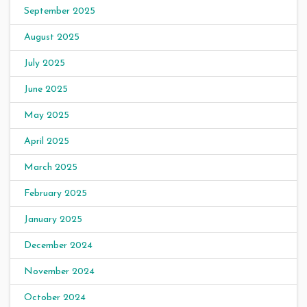
September 2025
August 2025
July 2025
June 2025
May 2025
April 2025
March 2025
February 2025
January 2025
December 2024
November 2024
October 2024