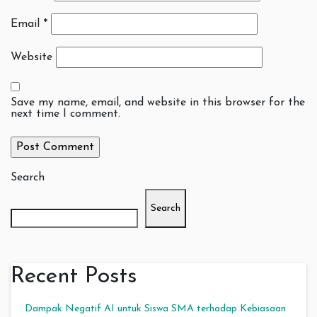
Email
*
Website
Save my name, email, and website in this browser for the
next time I comment.
Search
Search
Recent Posts
Dampak Negatif AI untuk Siswa SMA terhadap Kebiasaan