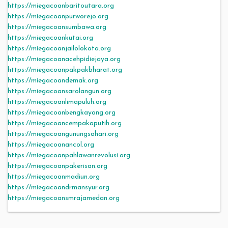
https://miegacoanbaritoutara.org
https://miegacoanpurworejo.org
https://miegacoansumbawa.org
https://miegacoankutai.org
https://miegacoanjailolokota.org
https://miegacoanacehpidiejaya.org
https://miegacoanpakpakbharat.org
https://miegacoandemak.org
https://miegacoansarolangun.org
https://miegacoanlimapuluh.org
https://miegacoanbengkayang.org
https://miegacoancempakaputih.org
https://miegacoangunungsahari.org
https://miegacoanancol.org
https://miegacoanpahlawanrevolusi.org
https://miegacoanpakerisan.org
https://miegacoanmadiun.org
https://miegacoandrmansyur.org
https://miegacoansmrajamedan.org