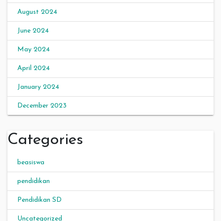
August 2024
June 2024
May 2024
April 2024
January 2024
December 2023
Categories
beasiswa
pendidikan
Pendidikan SD
Uncategorized