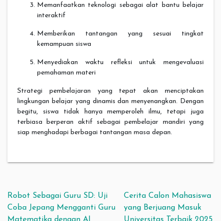
Memanfaatkan teknologi sebagai alat bantu belajar
interaktif
Memberikan tantangan yang sesuai tingkat
kemampuan siswa
Menyediakan waktu refleksi untuk mengevaluasi
pemahaman materi
Strategi pembelajaran yang tepat akan menciptakan
lingkungan belajar yang dinamis dan menyenangkan. Dengan
begitu, siswa tidak hanya memperoleh ilmu, tetapi juga
terbiasa berperan aktif sebagai pembelajar mandiri yang
siap menghadapi berbagai tantangan masa depan.
Post navigation
Robot Sebagai Guru SD: Uji
Cerita Calon Mahasiswa
Coba Jepang Mengganti Guru
yang Berjuang Masuk
Matematika dengan AI
Universitas Terbaik 2025