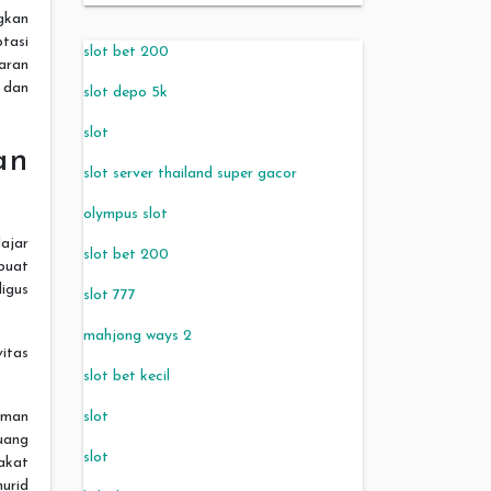
gkan
tasi
slot bet 200
aran
 dan
slot depo 5k
slot
an
slot server thailand super gacor
olympus slot
ajar
slot bet 200
buat
igus
slot 777
mahjong ways 2
itas
slot bet kecil
slot
aman
uang
slot
akat
urid