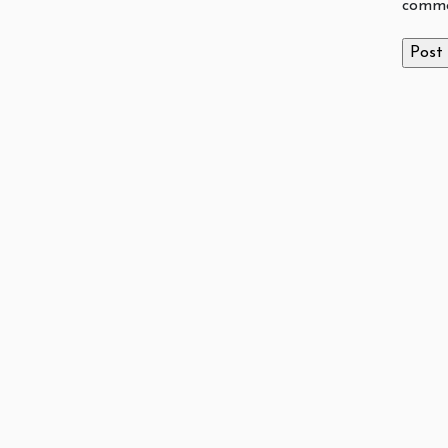
comme