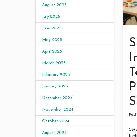
August 2025
July 2025
June 2025
S
May 2025
April 2025
I
March 2025
T
February 2025
P
January 2025
December 2024
S
November 2024
Pos
October 2024
Sek
August 2024
ber