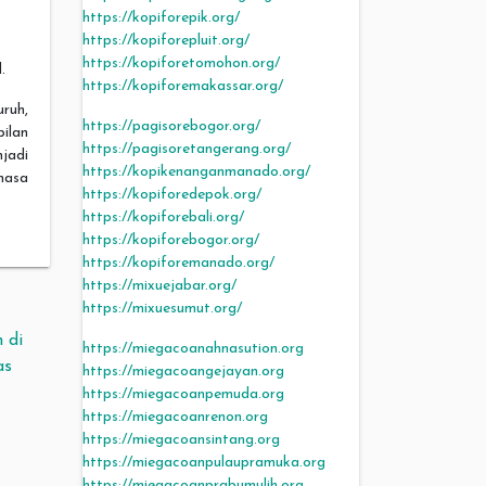
https://kopiforepik.org/
https://kopiforepluit.org/
https://kopiforetomohon.org/
.
https://kopiforemakassar.org/
ruh,
https://pagisorebogor.org/
ilan
https://pagisoretangerang.org/
njadi
https://kopikenanganmanado.org/
masa
https://kopiforedepok.org/
https://kopiforebali.org/
https://kopiforebogor.org/
https://kopiforemanado.org/
https://mixuejabar.org/
https://mixuesumut.org/
 di
https://miegacoanahnasution.org
as
https://miegacoangejayan.org
https://miegacoanpemuda.org
https://miegacoanrenon.org
https://miegacoansintang.org
https://miegacoanpulaupramuka.org
https://miegacoanprabumulih.org