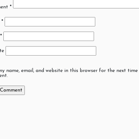
ent
*
e
*
*
te
y name, email, and website in this browser for the next time 
nt.