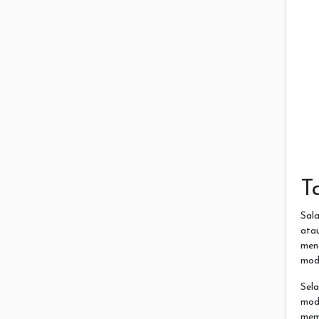
T
Sala
ata
meng
mod
Sel
mod
mem