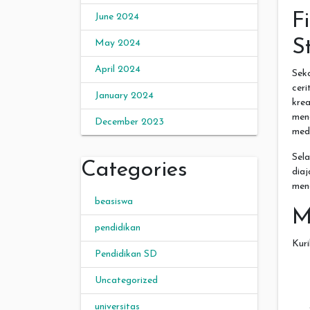
F
June 2024
S
May 2024
April 2024
Seko
cer
January 2024
kre
meng
December 2023
medi
Sela
Categories
dia
meng
beasiswa
M
pendidikan
Kuri
Pendidikan SD
Uncategorized
universitas