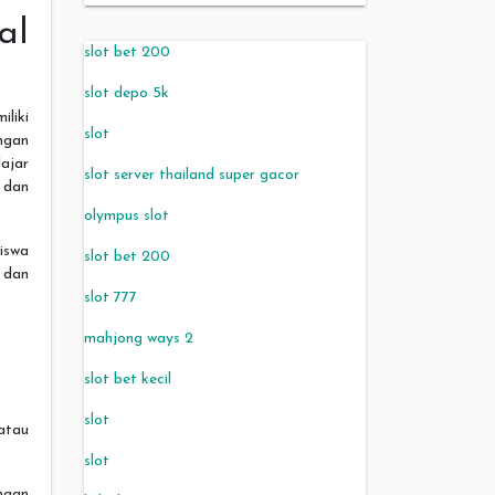
al
slot bet 200
slot depo 5k
iliki
slot
ngan
ajar
slot server thailand super gacor
, dan
olympus slot
Siswa
slot bet 200
 dan
slot 777
mahjong ways 2
slot bet kecil
slot
 atau
slot
ngan