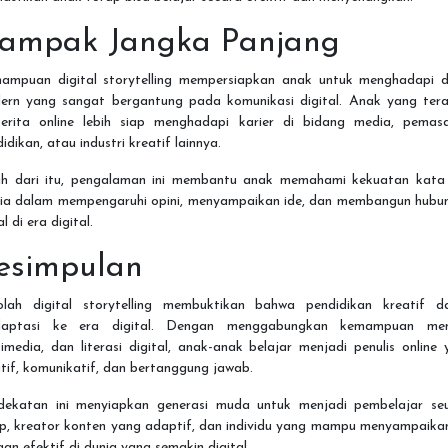
ampak Jangka Panjang
ampuan digital storytelling mempersiapkan anak untuk menghadapi d
ern yang sangat bergantung pada komunikasi digital. Anak yang tera
cerita online lebih siap menghadapi karier di bidang media, pemasa
idikan, atau industri kreatif lainnya.
ih dari itu, pengalaman ini membantu anak memahami kekuatan kata
ia dalam mempengaruhi opini, menyampaikan ide, dan membangun hubu
al di era digital.
esimpulan
olah digital storytelling membuktikan bahwa pendidikan kreatif d
daptasi ke era digital. Dengan menggabungkan kemampuan menu
imedia, dan literasi digital, anak-anak belajar menjadi penulis online
tif, komunikatif, dan bertanggung jawab.
dekatan ini menyiapkan generasi muda untuk menjadi pembelajar se
up, kreator konten yang adaptif, dan individu yang mampu menyampaikan
an efektif di dunia yang semakin digital.