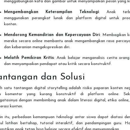
menggabungkan kata dan gambar untuk menyampaikan pesan yang k
Mengembangkan Keterampilan Teknologi
: Anak terbi
menggunakan perangkat lunak dan platform digital untuk prod
konten.
Mendorong Kemandirian dan Kepercayaan Diri
: Membagikan k
mereka secara online membantu anak mengembangkan rasa percaya 
dan keberanian mengekspresikan diri.
Melatih Pemikiran Kritis
: Anak belajar menganalisis cerita orang
dan menyampaikan pendapat atau kritik secara konstruktif.
antangan dan Solusi
h satu tantangan digital storytelling adalah risiko paparan konten ne
u komentar yang kurang konstruktif di platform online. Sek
atasinya dengan membimbing anak dalam literasi digital, etika online
erasi konten.
ain itu, perbedaan kemampuan teknologi antar siswa dapat diatasi de
ul latihan bertahap, tutorial interaktif, dan pendampingan guru. Hal
astikan anak tetap bisa belajar secara efektif dan menyenangkan.