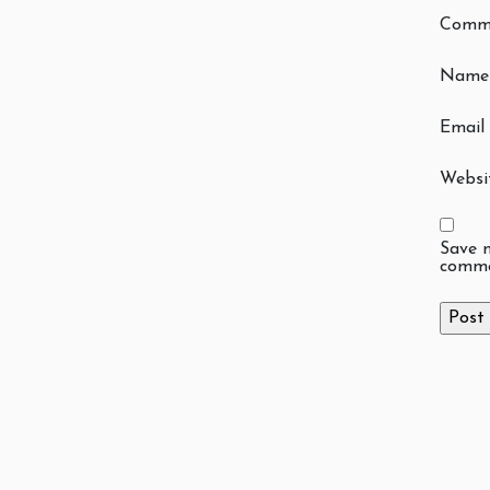
Comm
Nam
Email
Websi
Save m
comme