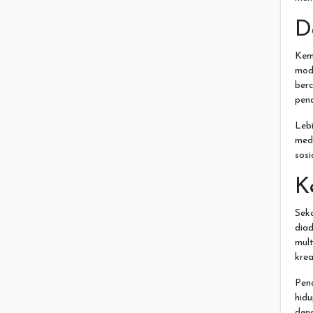
D
Kem
mod
ber
pend
Leb
med
sosi
K
Sek
dia
mult
krea
Pen
hid
deng