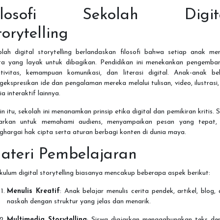
ilosofi Sekolah Digit
torytelling
lah digital storytelling berlandaskan filosofi bahwa setiap anak mem
ita yang layak untuk dibagikan. Pendidikan ini menekankan pengemba
ativitas, kemampuan komunikasi, dan literasi digital. Anak-anak bel
ekspresikan ide dan pengalaman mereka melalui tulisan, video, ilustrasi
a interaktif lainnya.
in itu, sekolah ini menanamkan prinsip etika digital dan pemikiran kritis. 
jarkan untuk memahami audiens, menyampaikan pesan yang tepat,
hargai hak cipta serta aturan berbagi konten di dunia maya.
ateri Pembelajaran
kulum digital storytelling biasanya mencakup beberapa aspek berikut:
Menulis Kreatif
: Anak belajar menulis cerita pendek, artikel, blog,
naskah dengan struktur yang jelas dan menarik.
Multimedia Storytelling
: Siswa diajarkan menggabungkan teks de