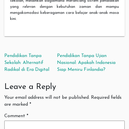
sekolah, melainkan bagaimana merancang sistem pendidikan
yang relevan dengan kebutuhan zaman dan mampu
mengakomodasi keberagaman cara belajar anak-anak masa
kini.
Post navigation
Pendidikan Tanpa
Pendidikan Tanpa Ujian
Sekolah: Alternatif
Nasional: Apakah Indonesia
Radikal di Era Digital
Siap Meniru Finlandia?
Leave a Reply
Your email address will not be published.
Required fields
are marked
*
Comment
*