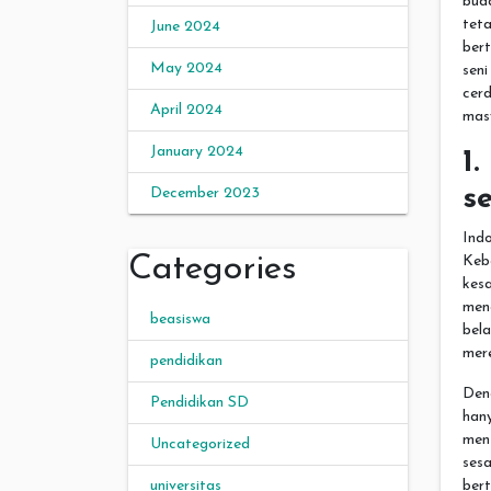
buda
tet
June 2024
ber
May 2024
sen
cer
April 2024
mas
January 2024
1
s
December 2023
Ind
Categories
Keb
kes
men
beasiswa
bela
mer
pendidikan
Den
Pendidikan SD
hany
men
Uncategorized
ses
universitas
ber