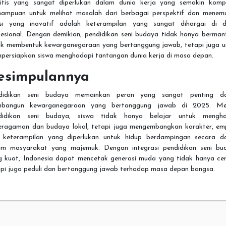
litis yang sangat diperlukan dalam dunia kerja yang semakin kompl
ampuan untuk melihat masalah dari berbagai perspektif dan menem
usi yang inovatif adalah keterampilan yang sangat dihargai di d
fesional. Dengan demikian, pendidikan seni budaya tidak hanya berman
uk membentuk kewarganegaraan yang bertanggung jawab, tetapi juga u
persiapkan siswa menghadapi tantangan dunia kerja di masa depan.
esimpulannya
didikan seni budaya memainkan peran yang sangat penting d
bangun kewarganegaraan yang bertanggung jawab di 2025. Mel
didikan seni budaya, siswa tidak hanya belajar untuk mengha
eragaman dan budaya lokal, tetapi juga mengembangkan karakter, emp
 keterampilan yang diperlukan untuk hidup berdampingan secara d
am masyarakat yang majemuk. Dengan integrasi pendidikan seni bu
g kuat, Indonesia dapat mencetak generasi muda yang tidak hanya cer
api juga peduli dan bertanggung jawab terhadap masa depan bangsa.