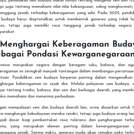
ya, pendidikan seni budaya bukan hanya tentang mengenal seni dan tra
api juga tentang memahami nilai-nilai kebangsaan, saling menghormati,
tanggung jawab terhadap keberagaman yang ada. Pada 2025, pendid
i budaya harus dioptimalkan untuk membentuk generasi yang tidak h
das, tetapi juga memiliki rasa tanggung jawab terhadap negara
yarakat.
. Menghargai Keberagaman Buda
ebagai Pondasi Kewarganegaraa
onesia merupakan negara dengan beragam suku, bahasa, dan ag
eragaman ini seringkali menjadi tantangan dalam membangun persatuan
atuan. Pendidikan seni budaya berperan penting dalam mengenalkan
ghargai keberagaman ini sejak dini. Melalui pelajaran seni budaya, s
jar tentang tradisi, bahasa, dan seni dari berbagai daerah, yang mem
eka memahami dan menerima perbedaan.
gan mempelajari seni dan budaya daerah lain, siswa diajarkan untuk t
a menghargai kebudayaan mereka sendiri, tetapi juga budaya orang lain
jadi dasar bagi pembentukan rasa toleransi dan penghargaan terh
ama, yang merupakan elemen penting dalam kewarganegaraan 
tanggung jawab. Seiring waktu, generasi muda akan semakin peka terh