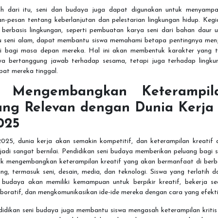
ih dari itu, seni dan budaya juga dapat digunakan untuk menyampa
an-pesan tentang keberlanjutan dan pelestarian lingkungan hidup. Kegi
i berbasis lingkungan, seperti pembuatan karya seni dari bahan daur u
u seni alam, dapat membantu siswa memahami betapa pentingnya men
i bagi masa depan mereka. Hal ini akan membentuk karakter yang t
ya bertanggung jawab terhadap sesama, tetapi juga terhadap lingku
pat mereka tinggal.
. Mengembangkan Keterampil
ang Relevan dengan Dunia Kerja 
025
2025, dunia kerja akan semakin kompetitif, dan keterampilan kreatif 
adi sangat bernilai. Pendidikan seni budaya memberikan peluang bagi 
uk mengembangkan keterampilan kreatif yang akan bermanfaat di berb
ng, termasuk seni, desain, media, dan teknologi. Siswa yang terlatih 
i budaya akan memiliki kemampuan untuk berpikir kreatif, bekerja se
boratif, dan mengkomunikasikan ide-ide mereka dengan cara yang efekti
didikan seni budaya juga membantu siswa mengasah keterampilan kritis