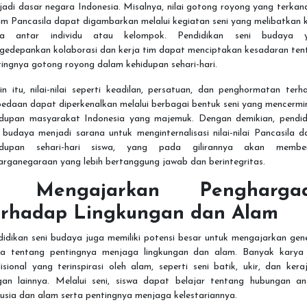
adi dasar negara Indonesia. Misalnya, nilai gotong royong yang terka
m Pancasila dapat digambarkan melalui kegiatan seni yang melibatkan 
a antar individu atau kelompok. Pendidikan seni budaya 
gedepankan kolaborasi dan kerja tim dapat menciptakan kesadaran ten
ingnya gotong royong dalam kehidupan sehari-hari.
in itu, nilai-nilai seperti keadilan, persatuan, dan penghormatan ter
bedaan dapat diperkenalkan melalui berbagai bentuk seni yang mencermi
idupan masyarakat Indonesia yang majemuk. Dengan demikian, pendid
 budaya menjadi sarana untuk menginternalisasi nilai-nilai Pancasila 
idupan sehari-hari siswa, yang pada gilirannya akan membe
arganegaraan yang lebih bertanggung jawab dan berintegritas.
. Mengajarkan Pengharga
erhadap Lingkungan dan Alam
idikan seni budaya juga memiliki potensi besar untuk mengajarkan gen
a tentang pentingnya menjaga lingkungan dan alam. Banyak karya 
isional yang terinspirasi oleh alam, seperti seni batik, ukir, dan kera
gan lainnya. Melalui seni, siswa dapat belajar tentang hubungan an
usia dan alam serta pentingnya menjaga kelestariannya.