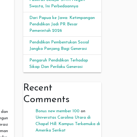
Swasta, Ini Perbedaannya
Dari Papua ke Jawa: Ketimpangan
Pendidikan Jadi PR Besar
Pemerintah 2026
Pendidikan Pembentukan Sosial
Jangka Panjang Bagi Generasi
Pengaruh Pendidikan Terhadap
Sikap Dan Perilaku Generasi
Recent
Comments
Bonus new member 100
on
 dan
Universitas Carolina Utara di
ngun
Chapel Hill: Kampus Terkemuka di
rasi
Amerika Serikat
aman