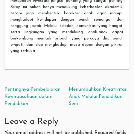
merupakan investasi jangka panjang yang sangat penting.
Sikap ini bukan hanya mendukung keberhasilan akademik,
tetapi juga membentuk karakter anak agar mampu
menghadapi kehidupan dengan penuh semangat dan
tanggung jawab. Melalui teladan, komunikasi yang hangat,
serta lingkungan yang mendukung, anak-anak dapat
berkembang menjadi pribadi yang percaya diri, penuh
empati, dan siap menghadapi masa depan dengan pikiran
yang terbuka.
Post navigation
Pentingnya Pembelajaran
Menumbuhkan Kreativitas
Kewirausahaan dalam
Anak Melalui Pendidikan
Pendidikan
Seni
Leave a Reply
Your email address will not be published.
Required fields