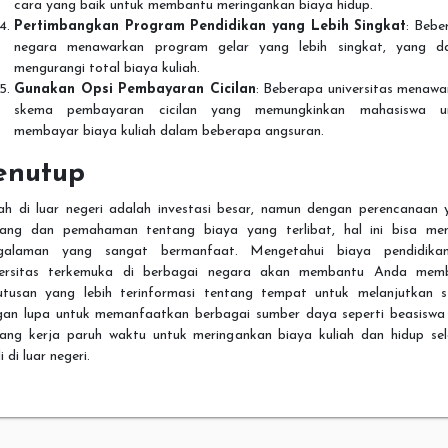
cara yang baik untuk membantu meringankan biaya hidup.
Pertimbangkan Program Pendidikan yang Lebih Singkat
: Bebe
negara menawarkan program gelar yang lebih singkat, yang d
mengurangi total biaya kuliah.
Gunakan Opsi Pembayaran Cicilan
: Beberapa universitas menawa
skema pembayaran cicilan yang memungkinkan mahasiswa u
membayar biaya kuliah dalam beberapa angsuran.
enutup
iah di luar negeri adalah investasi besar, namun dengan perencanaan 
ang dan pemahaman tentang biaya yang terlibat, hal ini bisa men
galaman yang sangat bermanfaat. Mengetahui biaya pendidika
versitas terkemuka di berbagai negara akan membantu Anda mem
utusan yang lebih terinformasi tentang tempat untuk melanjutkan st
gan lupa untuk memanfaatkan berbagai sumber daya seperti beasiswa
uang kerja paruh waktu untuk meringankan biaya kuliah dan hidup se
i di luar negeri.