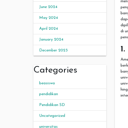
men
June 2024
pen
ban
May 2024
dap
dipi
April 2024
di u
pend
January 2024
1
December 2023
Amer
ber
Categories
bany
uni
beasiswa
univ
hin
pendidikan
inte
Pendidikan SD
Uncategorized
universitas