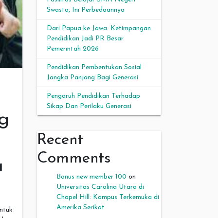
Swasta, Ini Perbedaannya
Dari Papua ke Jawa: Ketimpangan
Pendidikan Jadi PR Besar
Pemerintah 2026
Pendidikan Pembentukan Sosial
Jangka Panjang Bagi Generasi
Pengaruh Pendidikan Terhadap
Sikap Dan Perilaku Generasi
g
Recent
Comments
a
Bonus new member 100
on
Universitas Carolina Utara di
Chapel Hill: Kampus Terkemuka di
Amerika Serikat
ntuk