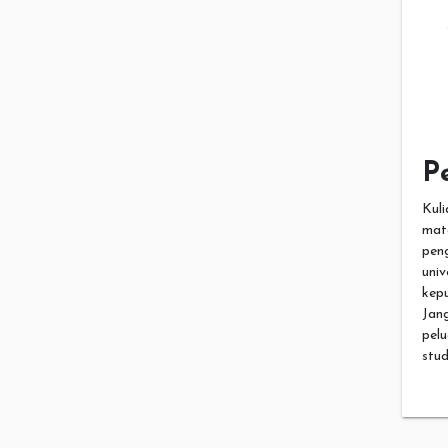
P
Kul
mat
pen
uni
kep
Jan
pel
stud