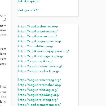
link slot gacor
slot gacor 777
ngan
y of
gris
https://kopiforebanten.org/
iswa
https://kopiforejateng.org/
ogram
https://kopiforesumut.org/
https://kopiforejayapura.org/
https://mixuebitung.org/
gram
https://kopikenanganjayapura.org/
jana
https://kopiforetangerang.org/
gram
https://pagisorepik.org/
antu
https://pagisoremakassar.org/
https://pagisorejakarta.org/
https://pagisorementeng.org/
https://pagisoretomohon.org/
itas
https://pagisorebitung.org/
sitas
https://pagisorepadang.org/
 dan
https://pagisorejateng.org/
h di
https://kopiforementeng.org/