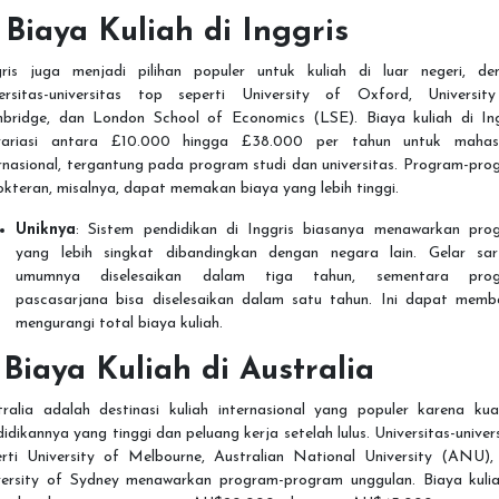
. Biaya Kuliah di Inggris
gris juga menjadi pilihan populer untuk kuliah di luar negeri, de
versitas-universitas top seperti University of Oxford, Universit
bridge, dan London School of Economics (LSE). Biaya kuliah di Ing
variasi antara £10.000 hingga £38.000 per tahun untuk mahas
rnasional, tergantung pada program studi dan universitas. Program-pr
kteran, misalnya, dapat memakan biaya yang lebih tinggi.
Uniknya
: Sistem pendidikan di Inggris biasanya menawarkan pro
yang lebih singkat dibandingkan dengan negara lain. Gelar sar
umumnya diselesaikan dalam tiga tahun, sementara pro
pascasarjana bisa diselesaikan dalam satu tahun. Ini dapat memb
mengurangi total biaya kuliah.
 Biaya Kuliah di Australia
tralia adalah destinasi kuliah internasional yang populer karena kual
idikannya yang tinggi dan peluang kerja setelah lulus. Universitas-univer
erti University of Melbourne, Australian National University (ANU),
versity of Sydney menawarkan program-program unggulan. Biaya kulia