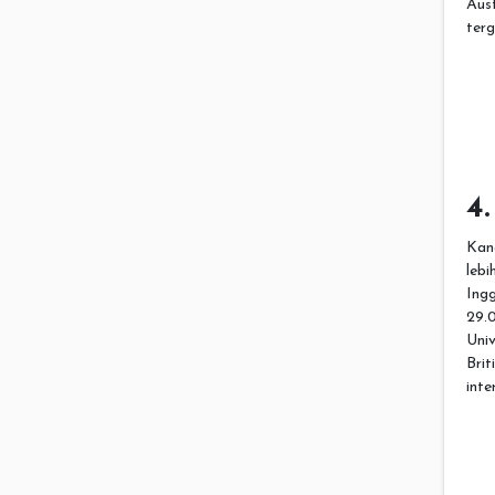
Aus
terg
4
Kan
leb
Ing
29.
Univ
Bri
inte