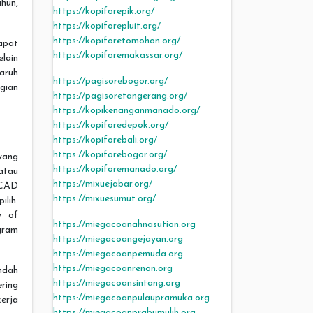
hun,
https://kopiforepik.org/
https://kopiforepluit.org/
https://kopiforetomohon.org/
apat
https://kopiforemakassar.org/
lain
paruh
https://pagisorebogor.org/
gian
https://pagisoretangerang.org/
https://kopikenanganmanado.org/
https://kopiforedepok.org/
https://kopiforebali.org/
https://kopiforebogor.org/
yang
https://kopiforemanado.org/
atau
https://mixuejabar.org/
 CAD
https://mixuesumut.org/
lih.
ty of
https://miegacoanahnasution.org
gram
https://miegacoangejayan.org
https://miegacoanpemuda.org
https://miegacoanrenon.org
ndah
https://miegacoansintang.org
ering
https://miegacoanpulaupramuka.org
kerja
https://miegacoanprabumulih.org