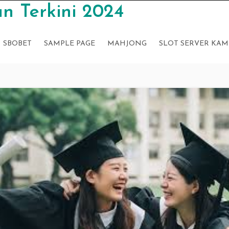
n Terkini 2024
SBOBET
SAMPLE PAGE
MAHJONG
SLOT SERVER KAM