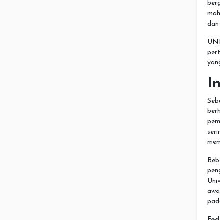
ber
mah
dan 
UNI
per
yang
I
Seb
ber
pem
ser
mema
Beb
pen
Univ
awa
pad
Fed