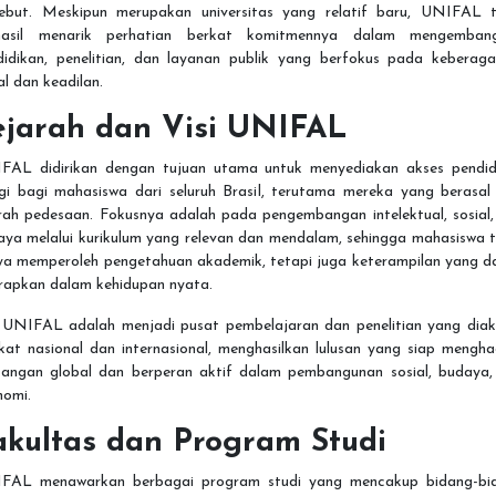
sebut. Meskipun merupakan universitas yang relatif baru, UNIFAL t
hasil menarik perhatian berkat komitmennya dalam mengemban
didikan, penelitian, dan layanan publik yang berfokus pada keberag
al dan keadilan.
ejarah dan Visi UNIFAL
FAL didirikan dengan tujuan utama untuk menyediakan akses pendid
ggi bagi mahasiswa dari seluruh Brasil, terutama mereka yang berasal 
rah pedesaan. Fokusnya adalah pada pengembangan intelektual, sosial,
aya melalui kurikulum yang relevan dan mendalam, sehingga mahasiswa t
ya memperoleh pengetahuan akademik, tetapi juga keterampilan yang d
erapkan dalam kehidupan nyata.
i UNIFAL adalah menjadi pusat pembelajaran dan penelitian yang diaku
kat nasional dan internasional, menghasilkan lulusan yang siap mengh
tangan global dan berperan aktif dalam pembangunan sosial, budaya,
nomi.
akultas dan Program Studi
FAL menawarkan berbagai program studi yang mencakup bidang-bi