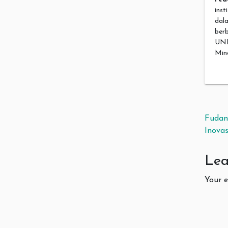
inst
dal
ber
UNIF
Mina
Pos
Fudan 
Inovas
Lea
Your e