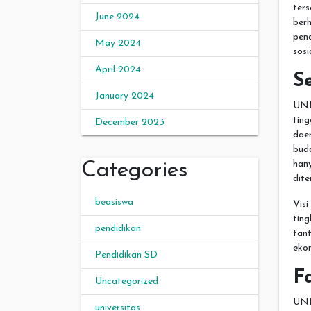
ter
June 2024
ber
pen
May 2024
sosi
April 2024
S
January 2024
UNI
tin
December 2023
dae
bud
han
Categories
dit
beasiswa
Vis
ting
pendidikan
tan
eko
Pendidikan SD
F
Uncategorized
UNI
universitas