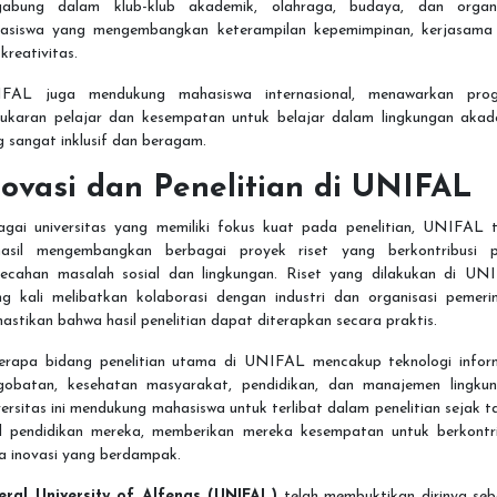
gabung dalam klub-klub akademik, olahraga, budaya, dan organi
asiswa yang mengembangkan keterampilan kepemimpinan, kerjasama 
kreativitas.
FAL juga mendukung mahasiswa internasional, menawarkan pro
tukaran pelajar dan kesempatan untuk belajar dalam lingkungan akad
 sangat inklusif dan beragam.
novasi dan Penelitian di UNIFAL
agai universitas yang memiliki fokus kuat pada penelitian, UNIFAL t
hasil mengembangkan berbagai proyek riset yang berkontribusi 
ecahan masalah sosial dan lingkungan. Riset yang dilakukan di UN
ing kali melibatkan kolaborasi dengan industri dan organisasi pemerin
stikan bahwa hasil penelitian dapat diterapkan secara praktis.
erapa bidang penelitian utama di UNIFAL mencakup teknologi inform
gobatan, kesehatan masyarakat, pendidikan, dan manajemen lingkun
ersitas ini mendukung mahasiswa untuk terlibat dalam penelitian sejak 
l pendidikan mereka, memberikan mereka kesempatan untuk berkontri
a inovasi yang berdampak.
eral University of Alfenas (UNIFAL)
telah membuktikan dirinya seb