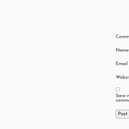
Comm
Nam
Email
Websi
Save m
comme