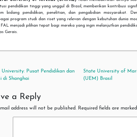
itusi pendidikan tinggi yang unggul di Brasil, memberikan kontribusi signi
am bidang pendidikan, penelitian, dan pengabdian masyarakat. De
bagai program studi dan riset yang relevan dengan kebutuhan dunia mod
AL menjadi pilihan tepat bagi mereka yang ingin melanjutkan pendidik
s Gerais.
t navigation
University: Pusat Pendidikan dan
State University of Mar
i di Shanghai
(UEM) Brasil
ve a Reply
mail address will not be published.
Required fields are marke