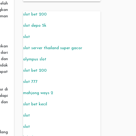
elah
gkan
slot bet 200
aman
slot depo 5k
slot
ikan
slot server thailand super gacor
dari
 dan
olympus slot
idak
slot bet 200
apat
slot 777
i di
mahjong ways 2
adapi
 dan
slot bet kecil
slot
slot
dang