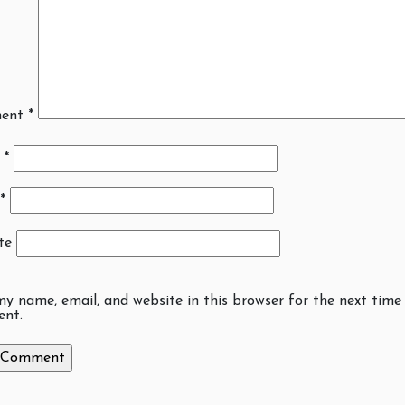
ent
*
e
*
*
te
y name, email, and website in this browser for the next time 
nt.