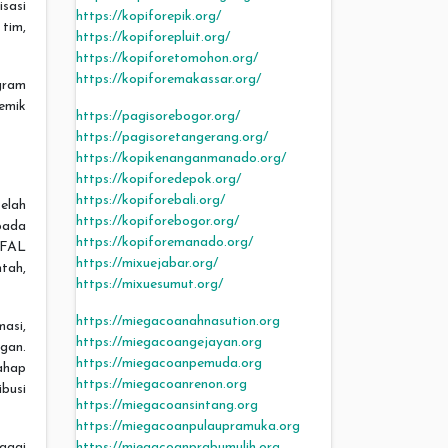
sasi
https://kopiforepik.org/
tim,
https://kopiforepluit.org/
https://kopiforetomohon.org/
https://kopiforemakassar.org/
gram
emik
https://pagisorebogor.org/
https://pagisoretangerang.org/
https://kopikenanganmanado.org/
https://kopiforedepok.org/
https://kopiforebali.org/
elah
https://kopiforebogor.org/
pada
https://kopiforemanado.org/
IFAL
https://mixuejabar.org/
tah,
https://mixuesumut.org/
https://miegacoanahnasution.org
asi,
https://miegacoangejayan.org
gan.
https://miegacoanpemuda.org
tahap
https://miegacoanrenon.org
busi
https://miegacoansintang.org
https://miegacoanpulaupramuka.org
https://miegacoanprabumulih.org
agai