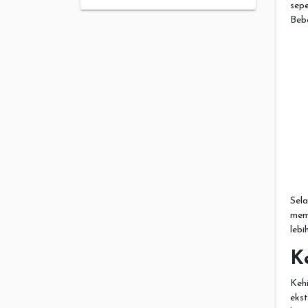
sepe
Beb
Sela
mem
lebi
K
Keh
eks