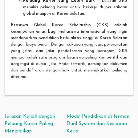
Peluang Karier yang Lebih Baik
– Lulusan GKS
memiliki peluang besar untuk bekerja di perusahaan
global maupun di Korea Selatan.
Beasiswa Global Korea Scholarship (GKS) adalah
kesempatan emas bagi mahasiswa internasional yang ingin
mendapatkan pendidikan berkualitas tinggi di Korea Selatan
dengan biaya penuh. Dengan cakupan yang luas, persyaratan
yang jelas, dan jalur pendaftaran yang beragam, GKS
menjadi salah satu program beasiswa paling kompetitif dan
bergengsi di dunia. Jika Anda tertarik, persiapkan dokumen
dan pendaftaran dengan baik untuk meningkatkan peluang
diterima.
Post navigation
Jurusan Kuliah dengan
Model Pendidikan di Jerman:
Peluang Karier Paling
Dual System dan Kesiapan
Menjanjikan
Kerja