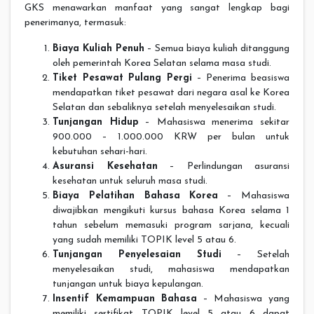
GKS menawarkan manfaat yang sangat lengkap bagi
penerimanya, termasuk:
Biaya Kuliah Penuh
– Semua biaya kuliah ditanggung
oleh pemerintah Korea Selatan selama masa studi.
Tiket Pesawat Pulang Pergi
– Penerima beasiswa
mendapatkan tiket pesawat dari negara asal ke Korea
Selatan dan sebaliknya setelah menyelesaikan studi.
Tunjangan Hidup
– Mahasiswa menerima sekitar
900.000 – 1.000.000 KRW per bulan untuk
kebutuhan sehari-hari.
Asuransi Kesehatan
– Perlindungan asuransi
kesehatan untuk seluruh masa studi.
Biaya Pelatihan Bahasa Korea
– Mahasiswa
diwajibkan mengikuti kursus bahasa Korea selama 1
tahun sebelum memasuki program sarjana, kecuali
yang sudah memiliki TOPIK level 5 atau 6.
Tunjangan Penyelesaian Studi
– Setelah
menyelesaikan studi, mahasiswa mendapatkan
tunjangan untuk biaya kepulangan.
Insentif Kemampuan Bahasa
– Mahasiswa yang
memiliki sertifikat TOPIK level 5 atau 6 dapat