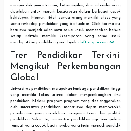
memperoleh pengetahuan, keterampilan, dan nilai-nilai yang
diperlukan untuk meraih kesuksesan dalam berbagai aspek
kehidupan. Namun, tidak semua orang memiliki akses yang
sama terhadap pendidikan yang berkualitas. Oleh karena itu,
beasiswa menjadi salah satu solusi untuk memastikan bahwa
setiap individu memiliki kesempatan yang sama untuk
mendapatkan pendidikan yang layak.
daftar spaceman88
Tren Pendidikan Terkini:
Mengikuti Perkembangan
Global
Universitas pendidikan merupakan lembaga pendidikan tinggi
yang memiliki fokus utama dalam mengembangkan ilmu
pendidikan. Melalui program-program yang diselenggarakan
oleh universitas pendidikan, mahasiswa dapat memperoleh
pemahaman yang mendalam mengenai teori dan praktik
pendidikan. Selain itu, universitas pendidikan juga merupakan
tempat yang cocok bagi mereka yang ingin menjadi pendidik