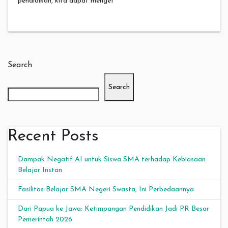
pendidikan, kita dapat menget
Search
Search
Recent Posts
Dampak Negatif AI untuk Siswa SMA terhadap Kebiasaan
Belajar Instan
Fasilitas Belajar SMA Negeri Swasta, Ini Perbedaannya
Dari Papua ke Jawa: Ketimpangan Pendidikan Jadi PR Besar
Pemerintah 2026