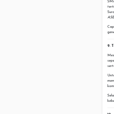
SMA
tert
Sura
ASE
Cap
gene
9. 
Mes
sepe
sert
Unt
mem
komp
Sel
kebe