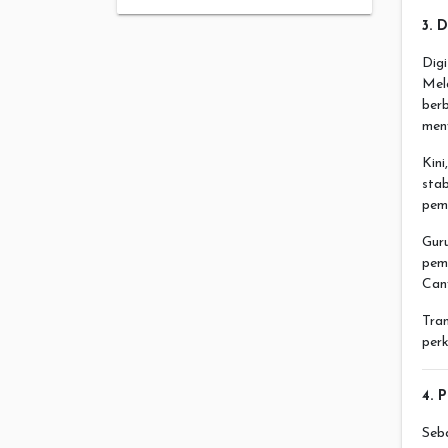
3. 
Dig
Mel
berb
meny
Kini
st
pemb
Gur
pem
Canv
Tra
per
4. 
Seb