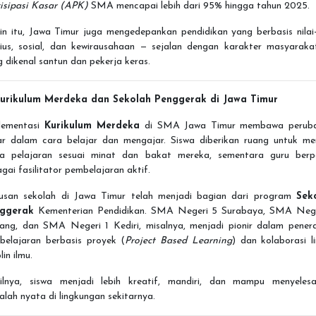
tisipasi Kasar (APK)
SMA mencapai lebih dari 95% hingga tahun 2025.
in itu, Jawa Timur juga mengedepankan pendidikan yang berbasis nilai-
igius, sosial, dan kewirausahaan — sejalan dengan karakter masyaraka
 dikenal santun dan pekerja keras.
Kurikulum Merdeka dan Sekolah Penggerak di Jawa Timur
lementasi
Kurikulum Merdeka
di SMA Jawa Timur membawa perub
ar dalam cara belajar dan mengajar. Siswa diberikan ruang untuk mem
a pelajaran sesuai minat dan bakat mereka, sementara guru berp
gai fasilitator pembelajaran aktif.
usan sekolah di Jawa Timur telah menjadi bagian dari program
Sek
ggerak
Kementerian Pendidikan. SMA Negeri 5 Surabaya, SMA Nege
ang, dan SMA Negeri 1 Kediri, misalnya, menjadi pionir dalam pener
belajaran berbasis proyek (
Project Based Learning
) dan kolaborasi l
lin ilmu.
ilnya, siswa menjadi lebih kreatif, mandiri, dan mampu menyelesa
lah nyata di lingkungan sekitarnya.