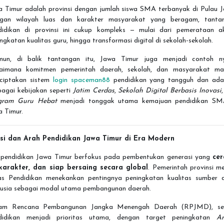
a Timur adalah provinsi dengan jumlah siswa SMA terbanyak di Pulau J
gan wilayah luas dan karakter masyarakat yang beragam, tanta
didikan di provinsi ini cukup kompleks — mulai dari pemerataan ak
ngkatan kualitas guru, hingga transformasi digital di sekolah-sekolah.
un, di balik tantangan itu, Jawa Timur juga menjadi contoh n
aimana komitmen pemerintah daerah, sekolah, dan masyarakat m
ciptakan sistem
login spaceman88
pendidikan yang tangguh dan adap
bagai kebijakan seperti
Jatim Cerdas
,
Sekolah Digital Berbasis Inovasi
gram Guru Hebat
menjadi tonggak utama kemajuan pendidikan SM
a Timur.
Visi dan Arah Pendidikan Jawa Timur di Era Modern
i pendidikan Jawa Timur berfokus pada pembentukan generasi yang
cer
karakter, dan siap bersaing secara global
. Pemerintah provinsi me
as Pendidikan menekankan pentingnya peningkatan kualitas sumber 
usia sebagai modal utama pembangunan daerah.
am Rencana Pembangunan Jangka Menengah Daerah (RPJMD), se
didikan menjadi prioritas utama, dengan target peningkatan
A