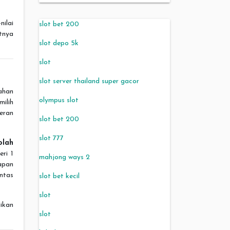
nilai
slot bet 200
tnya
slot depo 5k
slot
slot server thailand super gacor
ahan
olympus slot
ilih
eran
slot bet 200
slot 777
olah
ri 1
mahjong ways 2
apan
intas
slot bet kecil
slot
ikan
slot