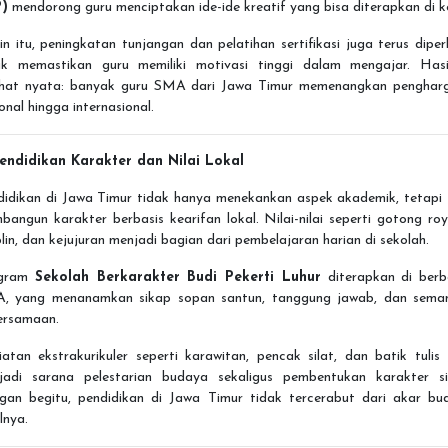
P)
mendorong guru menciptakan ide-ide kreatif yang bisa diterapkan di ke
in itu, peningkatan tunjangan dan pelatihan sertifikasi juga terus dipe
uk memastikan guru memiliki motivasi tinggi dalam mengajar. Hasi
lihat nyata: banyak guru SMA dari Jawa Timur memenangkan penghar
onal hingga internasional.
Pendidikan Karakter dan Nilai Lokal
didikan di Jawa Timur tidak hanya menekankan aspek akademik, tetapi 
angun karakter berbasis kearifan lokal. Nilai-nilai seperti gotong ro
plin, dan kejujuran menjadi bagian dari pembelajaran harian di sekolah.
ogram
Sekolah Berkarakter Budi Pekerti Luhur
diterapkan di berb
, yang menanamkan sikap sopan santun, tanggung jawab, dan sema
ersamaan.
atan ekstrakurikuler seperti karawitan, pencak silat, dan batik tulis
jadi sarana pelestarian budaya sekaligus pembentukan karakter si
gan begitu, pendidikan di Jawa Timur tidak tercerabut dari akar bu
lnya.