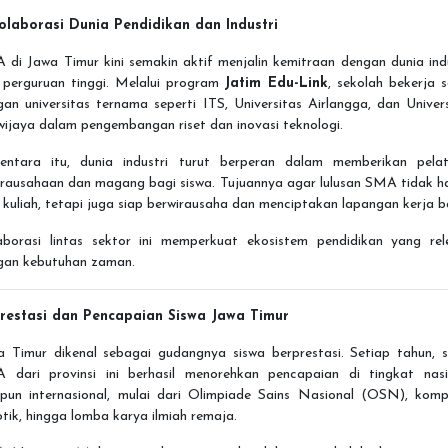
Kolaborasi Dunia Pendidikan dan Industri
di Jawa Timur kini semakin aktif menjalin kemitraan dengan dunia ind
 perguruan tinggi. Melalui program
Jatim Edu-Link
, sekolah bekerja 
an universitas ternama seperti ITS, Universitas Airlangga, dan Univer
ijaya dalam pengembangan riset dan inovasi teknologi.
entara itu, dunia industri turut berperan dalam memberikan pelat
irausahaan dan magang bagi siswa. Tujuannya agar lulusan SMA tidak h
 kuliah, tetapi juga siap berwirausaha dan menciptakan lapangan kerja b
aborasi lintas sektor ini memperkuat ekosistem pendidikan yang rel
gan kebutuhan zaman.
Prestasi dan Pencapaian Siswa Jawa Timur
a Timur dikenal sebagai gudangnya siswa berprestasi. Setiap tahun, s
 dari provinsi ini berhasil menorehkan pencapaian di tingkat nasi
pun internasional, mulai dari Olimpiade Sains Nasional (OSN), kompe
tik, hingga lomba karya ilmiah remaja.