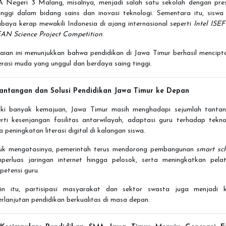
 Negeri 3 Malang, misalnya, menjadi salah satu sekolah dengan pres
inggi dalam bidang sains dan inovasi teknologi. Sementara itu, siswa
baya kerap mewakili Indonesia di ajang internasional seperti
Intel ISEF
AN Science Project Competition
.
aian ini menunjukkan bahwa pendidikan di Jawa Timur berhasil mencipt
rasi muda yang unggul dan berdaya saing tinggi.
Tantangan dan Solusi Pendidikan Jawa Timur ke Depan
ki banyak kemajuan, Jawa Timur masih menghadapi sejumlah tantan
rti kesenjangan fasilitas antarwilayah, adaptasi guru terhadap tekno
a peningkatan literasi digital di kalangan siswa.
uk mengatasinya, pemerintah terus mendorong pembangunan
smart sc
perluas jaringan internet hingga pelosok, serta meningkatkan pelat
etensi guru.
ain itu, partisipasi masyarakat dan sektor swasta juga menjadi k
rlanjutan pendidikan berkualitas di masa depan.