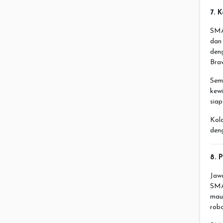
7. 
SMA 
dan
deng
Braw
Sem
kew
siap
Kol
den
8. 
Jaw
SMA
mau
robo