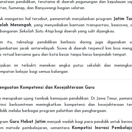
erataan pendidikan, terutama di daerah pegunungan dan kepulauan sep
itan, Sumenep, dan Banyuwangi bagian selatan.
uk mengatasi hal tersebut, pemerintah menjalankan program
Jatim Tu
olah Menengah
, yang menyediakan bantuan transportasi, beasiswa, s
bangunan
Sekolah Satu Atap
bagi daerah yang sulit dijangkau.
ain itu, teknologi pendidikan berbasis daring juga digunakan u
embatani jarak antarwilayah. Siswa di daerah terpencil kini bisa meng
s virtual bersama guru dari kota besar tanpa harus berpindah tempat.
ijakan ini terbukti menekan angka putus sekolah dan meningka
empatan belajar bagi semua kalangan.
Penguatan Kompetensi dan Kesejahteraan Guru
u merupakan ujung tombak kemajuan pendidikan. Di Jawa Timur, pemeri
vinsi berkomitmen meningkatkan kompetensi dan kesejahteraan te
idik melalui berbagai program pelatihan dan penghargaan.
gram
Guru Hebat Jatim
menjadi wadah bagi para pendidik untuk berino
am metode pembelajaran, sementara
Kompetisi Inovasi Pembelaj