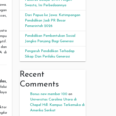
awa.
Swasta, Ini Perbedaannya
ngan
Dari Papua ke Jawa: Ketimpangan
ses,
Pendidikan Jadi PR Besar
Pemerintah 2026
yata
Pendidikan Pembentukan Sosial
ampu
Jangka Panjang Bagi Generasi
tif.
, dan
Pengaruh Pendidikan Terhadap
A di
Sikap Dan Perilaku Generasi
Recent
das,
Comments
lalui
daya
Bonus new member 100
on
Universitas Carolina Utara di
Chapel Hill: Kampus Terkemuka di
ktor
Amerika Serikat
ngka