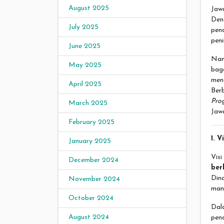
August 2025
Jaw
Den
July 2025
pen
peni
June 2025
Nam
May 2025
bag
men
April 2025
Ber
Pro
March 2025
Jaw
February 2025
1. 
January 2025
Vis
December 2024
ber
Din
November 2024
man
October 2024
Dal
August 2024
pen