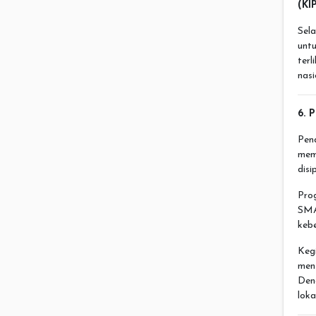
(KI
Sela
unt
ter
nasi
6. 
Pen
memb
disi
Pr
SMA
keb
Kegi
men
Den
loka