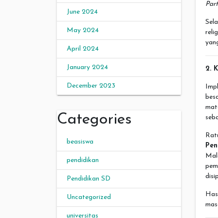
Par
June 2024
Sela
May 2024
rel
yang
April 2024
January 2024
2. 
December 2023
Imp
bes
mat
Categories
seba
Rat
beasiswa
Pen
Mal
pendidikan
pem
disip
Pendidikan SD
Has
Uncategorized
masa
universitas