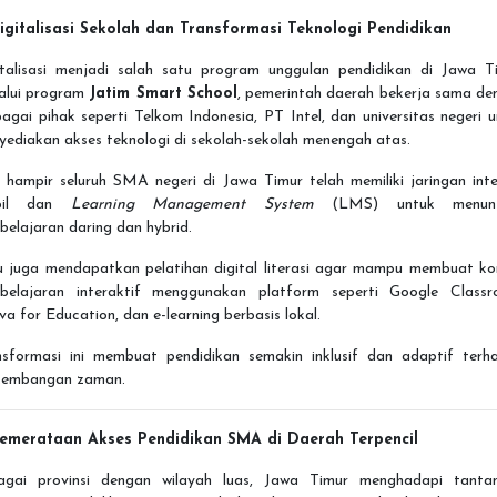
Digitalisasi Sekolah dan Transformasi Teknologi Pendidikan
italisasi menjadi salah satu program unggulan pendidikan di Jawa Ti
alui program
Jatim Smart School
, pemerintah daerah bekerja sama de
agai pihak seperti Telkom Indonesia, PT Intel, dan universitas negeri 
ediakan akses teknologi di sekolah-sekolah menengah atas.
, hampir seluruh SMA negeri di Jawa Timur telah memiliki jaringan int
abil dan
Learning Management System
(LMS) untuk menunj
elajaran daring dan hybrid.
u juga mendapatkan pelatihan digital literasi agar mampu membuat ko
belajaran interaktif menggunakan platform seperti Google Classr
a for Education, dan e-learning berbasis lokal.
nsformasi ini membuat pendidikan semakin inklusif dan adaptif terh
kembangan zaman.
Pemerataan Akses Pendidikan SMA di Daerah Terpencil
agai provinsi dengan wilayah luas, Jawa Timur menghadapi tanta