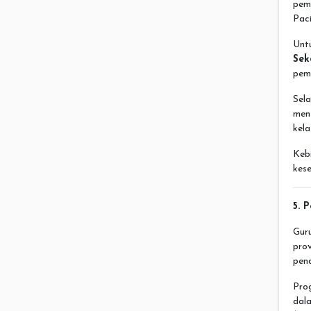
pem
Pac
Unt
Sek
pem
Sel
menj
kela
Keb
kes
5. 
Gur
pro
pend
Pro
dal