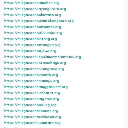
https://miegacoanmanahan.org
https://miegacoankayongutara.org
https://miegacoanpohuwato.org
https://miegacoanpulautokongboro.org
https://miegacoanbanyumas.org
https://miegacoanbulukumba.org
https://miegacoanbintang.org
https://miegacoansintangka.org
https://miegacoanbajawa.org
https://miegacoankepulauanmerantiriau.org
https://miegacoankotamobagu.org
https://miegacoanmurungraya.org
https://miegacoanbimantb.org
https://miegacoannmamuju.org
https://miegacoanmanggaraintt.org
https://miegacoanniasbarat.org
https://miegacoanmagetan.org
https://miegacoanbadung.org
https://miegacoantabanan.org
https://miegacoanacehbesar.org
https://miegacoanluwuutara.org