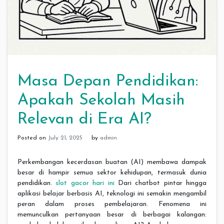
Masa Depan Pendidikan:
Apakah Sekolah Masih
Relevan di Era AI?
Posted on
July 21, 2025
by
admin
Perkembangan kecerdasan buatan (AI) membawa dampak
besar di hampir semua sektor kehidupan, termasuk dunia
pendidikan.
slot gacor hari ini
Dari chatbot pintar hingga
aplikasi belajar berbasis AI, teknologi ini semakin mengambil
peran dalam proses pembelajaran. Fenomena ini
memunculkan pertanyaan besar di berbagai kalangan: