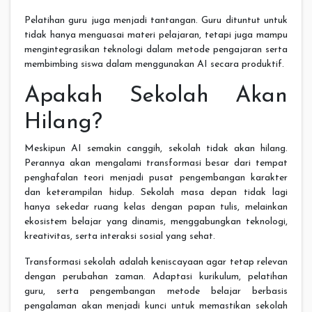
Pelatihan guru juga menjadi tantangan. Guru dituntut untuk
tidak hanya menguasai materi pelajaran, tetapi juga mampu
mengintegrasikan teknologi dalam metode pengajaran serta
membimbing siswa dalam menggunakan AI secara produktif.
Apakah Sekolah Akan
Hilang?
Meskipun AI semakin canggih, sekolah tidak akan hilang.
Perannya akan mengalami transformasi besar dari tempat
penghafalan teori menjadi pusat pengembangan karakter
dan keterampilan hidup. Sekolah masa depan tidak lagi
hanya sekedar ruang kelas dengan papan tulis, melainkan
ekosistem belajar yang dinamis, menggabungkan teknologi,
kreativitas, serta interaksi sosial yang sehat.
Transformasi sekolah adalah keniscayaan agar tetap relevan
dengan perubahan zaman. Adaptasi kurikulum, pelatihan
guru, serta pengembangan metode belajar berbasis
pengalaman akan menjadi kunci untuk memastikan sekolah