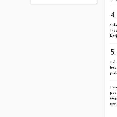
4
Sel
Ind
ker
5
Beb
kel
per
Pen
pa
ung
menc