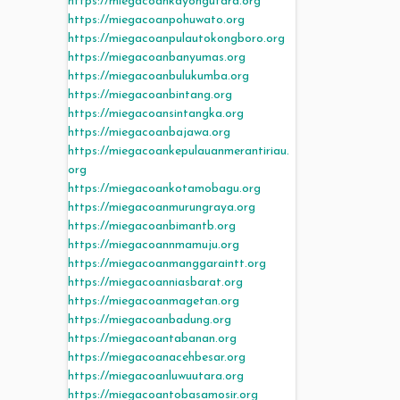
https://miegacoankayongutara.org
https://miegacoanpohuwato.org
https://miegacoanpulautokongboro.org
https://miegacoanbanyumas.org
https://miegacoanbulukumba.org
https://miegacoanbintang.org
https://miegacoansintangka.org
https://miegacoanbajawa.org
https://miegacoankepulauanmerantiriau.
org
https://miegacoankotamobagu.org
https://miegacoanmurungraya.org
https://miegacoanbimantb.org
https://miegacoannmamuju.org
https://miegacoanmanggaraintt.org
https://miegacoanniasbarat.org
https://miegacoanmagetan.org
https://miegacoanbadung.org
https://miegacoantabanan.org
https://miegacoanacehbesar.org
https://miegacoanluwuutara.org
https://miegacoantobasamosir.org