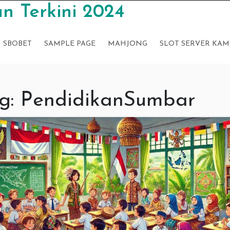
n Terkini 2024
SBOBET
SAMPLE PAGE
MAHJONG
SLOT SERVER KAM
g:
PendidikanSumbar