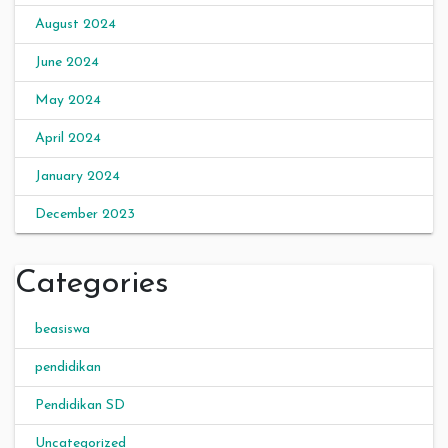
August 2024
June 2024
May 2024
April 2024
January 2024
December 2023
Categories
beasiswa
pendidikan
Pendidikan SD
Uncategorized