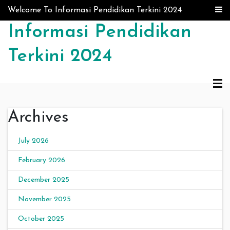
Skip to content
Welcome To Informasi Pendidikan Terkini 2024
Informasi Pendidikan
Terkini 2024
Archives
July 2026
February 2026
December 2025
November 2025
October 2025