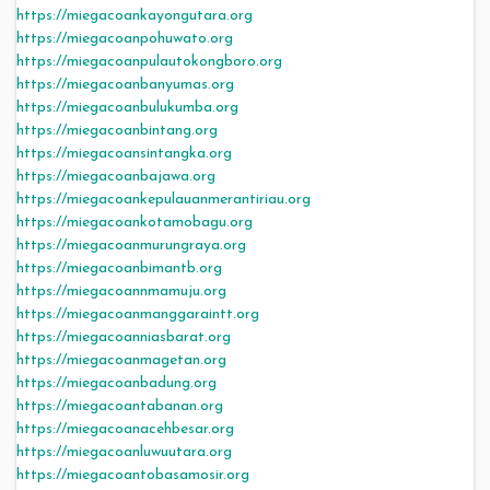
https://miegacoankayongutara.org
https://miegacoanpohuwato.org
https://miegacoanpulautokongboro.org
https://miegacoanbanyumas.org
https://miegacoanbulukumba.org
https://miegacoanbintang.org
https://miegacoansintangka.org
https://miegacoanbajawa.org
https://miegacoankepulauanmerantiriau.org
https://miegacoankotamobagu.org
https://miegacoanmurungraya.org
https://miegacoanbimantb.org
https://miegacoannmamuju.org
https://miegacoanmanggaraintt.org
https://miegacoanniasbarat.org
https://miegacoanmagetan.org
https://miegacoanbadung.org
https://miegacoantabanan.org
https://miegacoanacehbesar.org
https://miegacoanluwuutara.org
https://miegacoantobasamosir.org