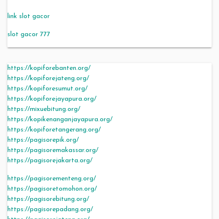
link slot gacor
slot gacor 777
https://kopiforebanten.org/
https://kopiforejateng.org/
https://kopiforesumut.org/
https://kopiforejayapura.org/
https://mixuebitung.org/
https://kopikenanganjayapura.org/
https://kopiforetangerang.org/
https://pagisorepik.org/
https://pagisoremakassar.org/
https://pagisorejakarta.org/
https://pagisorementeng.org/
https://pagisoretomohon.org/
https://pagisorebitung.org/
https://pagisorepadang.org/