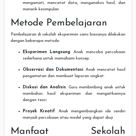
mengamati, mencatat data, menganalisis hasil, dan
menarik kesimpulan.
Metode Pembelajaran
Pembelajaran di sekolah eksperimen sains biasanya dilakukan
dengan beberapa metode:
Eksperimen Langsung
: Anak mencoba percobaan
sederhana untuk memahami konsep.
Observasi dan Dokumentasi
: Anak mencatat hasil
pengamatan dan membuat laporan singkat.
Diskusi dan Analisis
: Guru membimbing anak untuk
membahas hasil eksperimen dan mengaitkannya
dengan teori.
Proyek Kreatif
: Anak mengembangkan ide sendiri
menjadi percobaan atau model yang dapat diuji.
Manfaat Sekolah