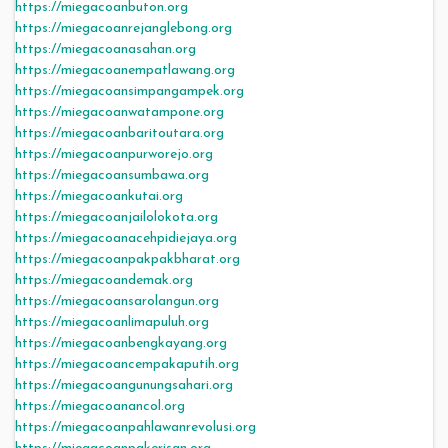
https://miegacoanbuton.org
https://miegacoanrejanglebong.org
https://miegacoanasahan.org
https://miegacoanempatlawang.org
https://miegacoansimpangampek.org
https://miegacoanwatampone.org
https://miegacoanbaritoutara.org
https://miegacoanpurworejo.org
https://miegacoansumbawa.org
https://miegacoankutai.org
https://miegacoanjailolokota.org
https://miegacoanacehpidiejaya.org
https://miegacoanpakpakbharat.org
https://miegacoandemak.org
https://miegacoansarolangun.org
https://miegacoanlimapuluh.org
https://miegacoanbengkayang.org
https://miegacoancempakaputih.org
https://miegacoangunungsahari.org
https://miegacoanancol.org
https://miegacoanpahlawanrevolusi.org