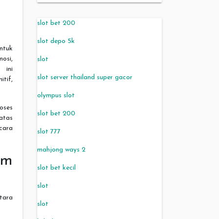
slot bet 200
slot depo 5k
untuk
osi,
slot
 ini
slot server thailand super gacor
tif,
olympus slot
roses
slot bet 200
atas
cara
slot 777
mahjong ways 2
am
slot bet kecil
slot
tara
slot