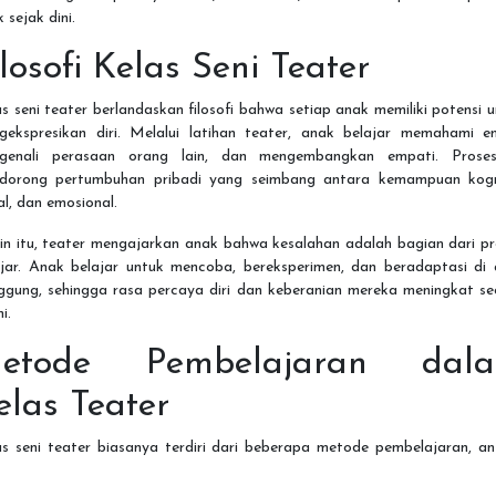
 sejak dini.
ilosofi Kelas Seni Teater
s seni teater berlandaskan filosofi bahwa setiap anak memiliki potensi 
gekspresikan diri. Melalui latihan teater, anak belajar memahami em
genali perasaan orang lain, dan mengembangkan empati. Proses
dorong pertumbuhan pribadi yang seimbang antara kemampuan kogni
al, dan emosional.
in itu, teater mengajarkan anak bahwa kesalahan adalah bagian dari p
ajar. Anak belajar untuk mencoba, bereksperimen, dan beradaptasi di 
ggung, sehingga rasa percaya diri dan keberanian mereka meningkat se
i.
etode Pembelajaran dal
elas Teater
as seni teater biasanya terdiri dari beberapa metode pembelajaran, an