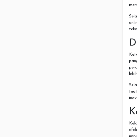
mem
Sela
onl
tek
D
Kete
pan
perc
leb
Sela
tea
inov
K
Kel
efe
impr