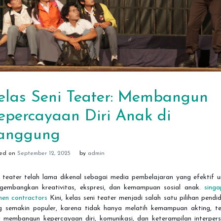
elas Seni Teater: Membangun
epercayaan Diri Anak di
anggung
ted on
September 12, 2025
by
admin
i teater telah lama dikenal sebagai media pembelajaran yang efektif u
gembangkan kreativitas, ekspresi, dan kemampuan sosial anak.
singa
hen contractors
Kini, kelas seni teater menjadi salah satu pilihan pendi
g semakin populer, karena tidak hanya melatih kemampuan akting, te
a membangun kepercayaan diri, komunikasi, dan keterampilan interpers