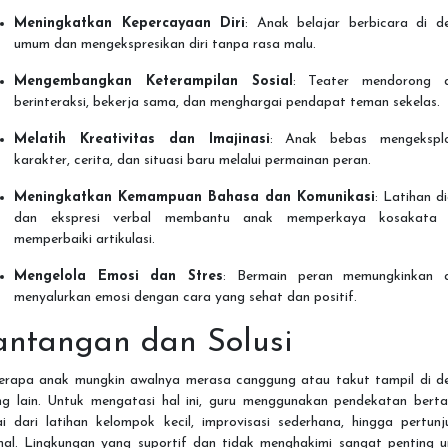
Meningkatkan Kepercayaan Diri
: Anak belajar berbicara di d
umum dan mengekspresikan diri tanpa rasa malu.
Mengembangkan Keterampilan Sosial
: Teater mendorong 
berinteraksi, bekerja sama, dan menghargai pendapat teman sekelas.
Melatih Kreativitas dan Imajinasi
: Anak bebas mengeksplo
karakter, cerita, dan situasi baru melalui permainan peran.
Meningkatkan Kemampuan Bahasa dan Komunikasi
: Latihan d
dan ekspresi verbal membantu anak memperkaya kosakata
memperbaiki artikulasi.
Mengelola Emosi dan Stres
: Bermain peran memungkinkan 
menyalurkan emosi dengan cara yang sehat dan positif.
antangan dan Solusi
erapa anak mungkin awalnya merasa canggung atau takut tampil di d
ng lain. Untuk mengatasi hal ini, guru menggunakan pendekatan berta
ai dari latihan kelompok kecil, improvisasi sederhana, hingga pertunj
mal. Lingkungan yang suportif dan tidak menghakimi sangat penting u