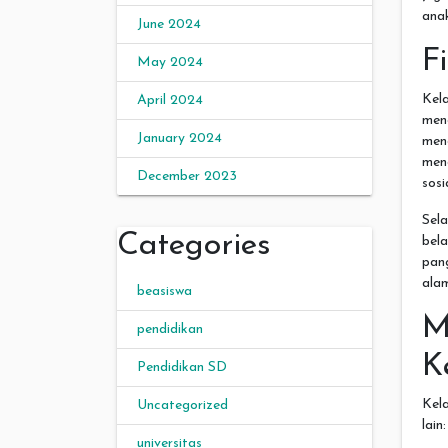
anak
June 2024
F
May 2024
Kela
April 2024
men
January 2024
men
men
December 2023
sosi
Sela
Categories
bel
pan
alam
beasiswa
M
pendidikan
K
Pendidikan SD
Kel
Uncategorized
lain:
universitas