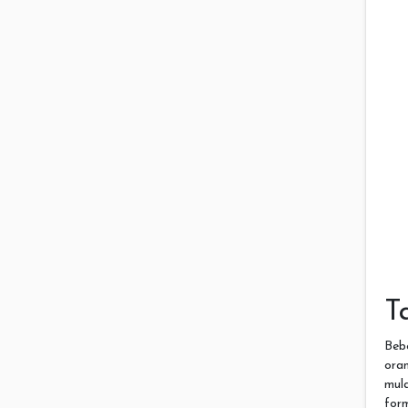
T
Beb
ora
mul
for