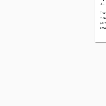
dan 
Tra
men
per
emo