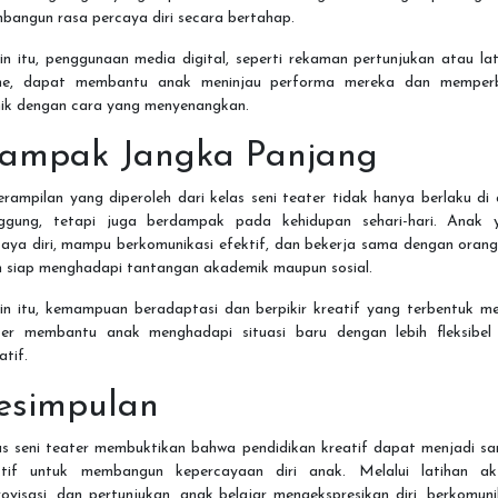
bangun rasa percaya diri secara bertahap.
in itu, penggunaan media digital, seperti rekaman pertunjukan atau la
ine, dapat membantu anak meninjau performa mereka dan memperb
nik dengan cara yang menyenangkan.
ampak Jangka Panjang
rampilan yang diperoleh dari kelas seni teater tidak hanya berlaku di
ggung, tetapi juga berdampak pada kehidupan sehari-hari. Anak 
aya diri, mampu berkomunikasi efektif, dan bekerja sama dengan orang
ih siap menghadapi tantangan akademik maupun sosial.
in itu, kemampuan beradaptasi dan berpikir kreatif yang terbentuk me
ter membantu anak menghadapi situasi baru dengan lebih fleksibel
atif.
esimpulan
as seni teater membuktikan bahwa pendidikan kreatif dapat menjadi sa
ktif untuk membangun kepercayaan diri anak. Melalui latihan akt
ovisasi, dan pertunjukan, anak belajar mengekspresikan diri, berkomuni