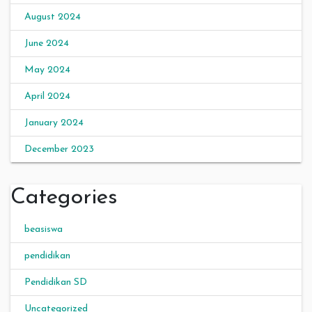
August 2024
June 2024
May 2024
April 2024
January 2024
December 2023
Categories
beasiswa
pendidikan
Pendidikan SD
Uncategorized