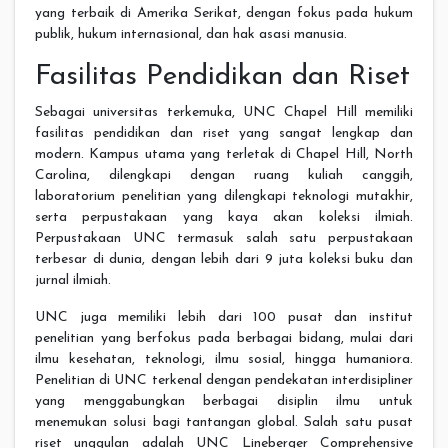
yang terbaik di Amerika Serikat, dengan fokus pada hukum
publik, hukum internasional, dan hak asasi manusia.
Fasilitas Pendidikan dan Riset
Sebagai universitas terkemuka, UNC Chapel Hill memiliki
fasilitas pendidikan dan riset yang sangat lengkap dan
modern. Kampus utama yang terletak di Chapel Hill, North
Carolina, dilengkapi dengan ruang kuliah canggih,
laboratorium penelitian yang dilengkapi teknologi mutakhir,
serta perpustakaan yang kaya akan koleksi ilmiah.
Perpustakaan UNC termasuk salah satu perpustakaan
terbesar di dunia, dengan lebih dari 9 juta koleksi buku dan
jurnal ilmiah.
UNC juga memiliki lebih dari 100 pusat dan institut
penelitian yang berfokus pada berbagai bidang, mulai dari
ilmu kesehatan, teknologi, ilmu sosial, hingga humaniora.
Penelitian di UNC terkenal dengan pendekatan interdisipliner
yang menggabungkan berbagai disiplin ilmu untuk
menemukan solusi bagi tantangan global. Salah satu pusat
riset unggulan adalah UNC Lineberger Comprehensive