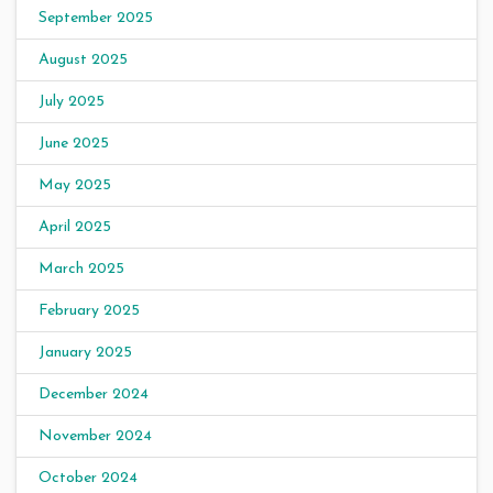
September 2025
August 2025
July 2025
June 2025
May 2025
April 2025
March 2025
February 2025
January 2025
December 2024
November 2024
October 2024