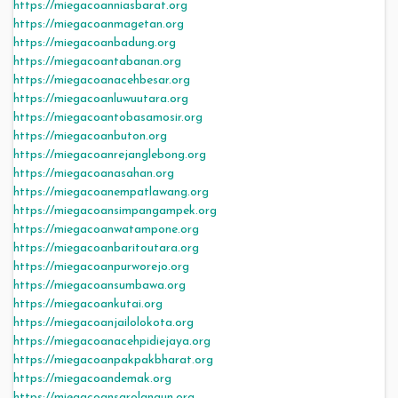
https://miegacoanniasbarat.org
https://miegacoanmagetan.org
https://miegacoanbadung.org
https://miegacoantabanan.org
https://miegacoanacehbesar.org
https://miegacoanluwuutara.org
https://miegacoantobasamosir.org
https://miegacoanbuton.org
https://miegacoanrejanglebong.org
https://miegacoanasahan.org
https://miegacoanempatlawang.org
https://miegacoansimpangampek.org
https://miegacoanwatampone.org
https://miegacoanbaritoutara.org
https://miegacoanpurworejo.org
https://miegacoansumbawa.org
https://miegacoankutai.org
https://miegacoanjailolokota.org
https://miegacoanacehpidiejaya.org
https://miegacoanpakpakbharat.org
https://miegacoandemak.org
https://miegacoansarolangun.org