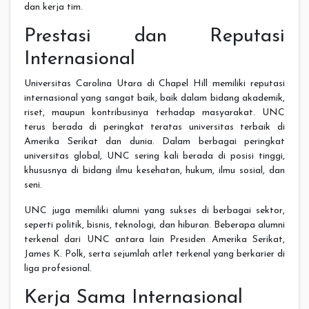
dan kerja tim.
Prestasi dan Reputasi
Internasional
Universitas Carolina Utara di Chapel Hill memiliki reputasi
internasional yang sangat baik, baik dalam bidang akademik,
riset, maupun kontribusinya terhadap masyarakat. UNC
terus berada di peringkat teratas universitas terbaik di
Amerika Serikat dan dunia. Dalam berbagai peringkat
universitas global, UNC sering kali berada di posisi tinggi,
khususnya di bidang ilmu kesehatan, hukum, ilmu sosial, dan
seni.
UNC juga memiliki alumni yang sukses di berbagai sektor,
seperti politik, bisnis, teknologi, dan hiburan. Beberapa alumni
terkenal dari UNC antara lain Presiden Amerika Serikat,
James K. Polk, serta sejumlah atlet terkenal yang berkarier di
liga profesional.
Kerja Sama Internasional