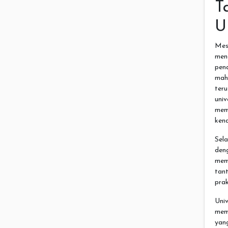
T
U
Mes
men
pen
mah
ter
uni
mem
kend
Sel
den
memi
tan
prak
Uni
mem
yan