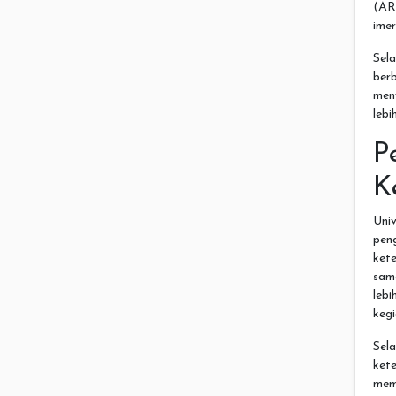
(AR
imer
Sel
ber
men
lebi
P
K
Uni
pen
ket
sam
leb
keg
Sel
kete
mem