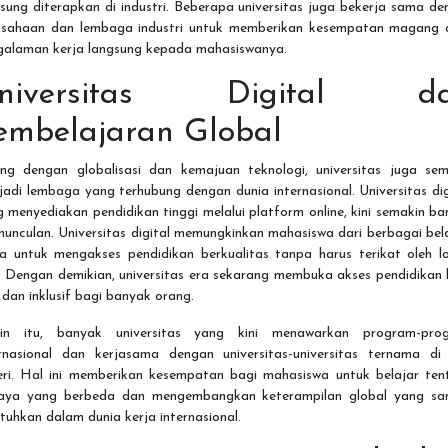
sung diterapkan di industri. Beberapa universitas juga bekerja sama d
usahaan dan lembaga industri untuk memberikan kesempatan magang 
galaman kerja langsung kepada mahasiswanya.
niversitas Digital d
embelajaran Global
ring dengan globalisasi dan kemajuan teknologi, universitas juga sem
adi lembaga yang terhubung dengan dunia internasional. Universitas dig
 menyediakan pendidikan tinggi melalui platform online, kini semakin b
unculan. Universitas digital memungkinkan mahasiswa dari berbagai be
ia untuk mengakses pendidikan berkualitas tanpa harus terikat oleh lo
k. Dengan demikian, universitas era sekarang membuka akses pendidikan 
 dan inklusif bagi banyak orang.
ain itu, banyak universitas yang kini menawarkan program-pro
ernasional dan kerjasama dengan universitas-universitas ternama di 
eri. Hal ini memberikan kesempatan bagi mahasiswa untuk belajar ten
aya yang berbeda dan mengembangkan keterampilan global yang sa
tuhkan dalam dunia kerja internasional.