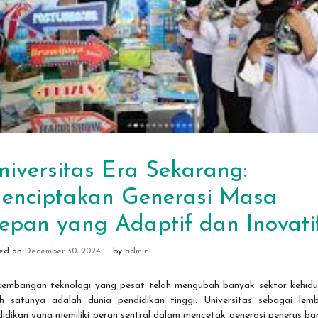
niversitas Era Sekarang:
enciptakan Generasi Masa
epan yang Adaptif dan Inovati
ted on
December 30, 2024
by
admin
kembangan teknologi yang pesat telah mengubah banyak sektor kehidu
ah satunya adalah dunia pendidikan tinggi. Universitas sebagai lem
idikan yang memiliki peran sentral dalam mencetak generasi penerus b