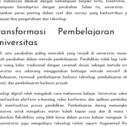
a mahasiswa dibekali dengan kemampuan berpikir kritis, kreativitas,
ampuan beradaptasi dengan perubahan. Selain itu, universitas 
ainkan peran penting dalam riset dan inovasi yang berkontribusi 
ajuan ilmu pengetahuan dan teknologi.
ransformasi Pembelajaran 
niversitas
ah satu perubahan paling mencolok yang terjadi di universitas masa 
lah perubahan dalam metode pembelajaran. Pendidikan tidak lagi terb
a ruang kelas tradisional dengan ceramah dosen sebagai metode ut
versitas era sekarang menggunakan berbagai metode inovatif d
belajaran, termasuk pembelajaran berbasis teknologi, pembelajaran da
ine), dan pembelajaran berbasis proyek.
ologi digital telah mengubah cara mahasiswa belajar. Universitas sek
nfaatkan platform e-learning, video konferensi, dan aplikasi pembela
uk memfasilitasi proses pendidikan. Pembelajaran daring memungki
asiswa untuk mengakses materi kuliah kapan saja dan di mana s
erikan fleksibilitas yang lebih besar dalam proses belajar mengajar. S
, universitas juga mengadopsi teknologi terkini seperti Augmented Rea