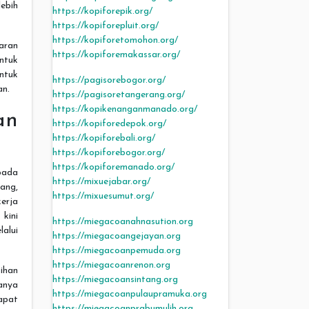
ebih
https://kopiforepik.org/
https://kopiforepluit.org/
https://kopiforetomohon.org/
aran
https://kopiforemakassar.org/
ntuk
ntuk
https://pagisorebogor.org/
an.
https://pagisoretangerang.org/
https://kopikenanganmanado.org/
an
https://kopiforedepok.org/
https://kopiforebali.org/
https://kopiforebogor.org/
https://kopiforemanado.org/
pada
https://mixuejabar.org/
ang,
https://mixuesumut.org/
erja
kini
https://miegacoanahnasution.org
alui
https://miegacoangejayan.org
https://miegacoanpemuda.org
https://miegacoanrenon.org
ihan
https://miegacoansintang.org
hanya
https://miegacoanpulaupramuka.org
apat
https://miegacoanprabumulih.org