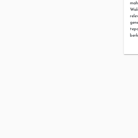
mah
Wal
rele
gen
tep
ber