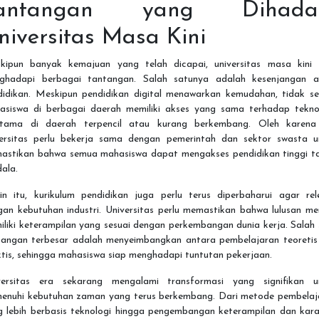
antangan yang Dihada
niversitas Masa Kini
kipun banyak kemajuan yang telah dicapai, universitas masa kini 
ghadapi berbagai tantangan. Salah satunya adalah kesenjangan a
didikan. Meskipun pendidikan digital menawarkan kemudahan, tidak s
asiswa di berbagai daerah memiliki akses yang sama terhadap teknol
utama di daerah terpencil atau kurang berkembang. Oleh karena 
versitas perlu bekerja sama dengan pemerintah dan sektor swasta u
astikan bahwa semua mahasiswa dapat mengakses pendidikan tinggi t
ala.
ain itu, kurikulum pendidikan juga perlu terus diperbaharui agar rel
gan kebutuhan industri. Universitas perlu memastikan bahwa lulusan me
liki keterampilan yang sesuai dengan perkembangan dunia kerja. Salah
tangan terbesar adalah menyeimbangkan antara pembelajaran teoretis
tis, sehingga mahasiswa siap menghadapi tuntutan pekerjaan.
versitas era sekarang mengalami transformasi yang signifikan u
enuhi kebutuhan zaman yang terus berkembang. Dari metode pembelaj
g lebih berbasis teknologi hingga pengembangan keterampilan dan kara