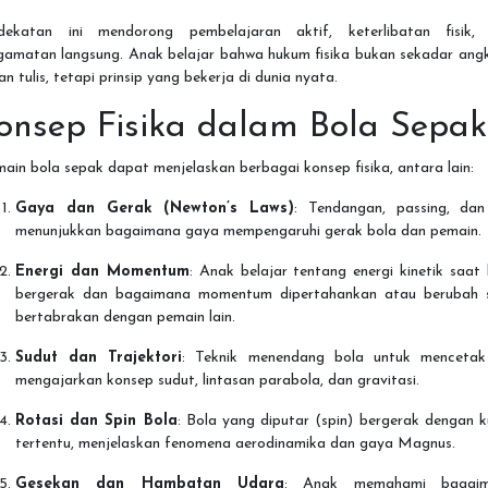
dekatan ini mendorong pembelajaran aktif, keterlibatan fisik,
gamatan langsung. Anak belajar bahwa hukum fisika bukan sekadar angk
n tulis, tetapi prinsip yang bekerja di dunia nyata.
onsep Fisika dalam Bola Sepak
ain bola sepak dapat menjelaskan berbagai konsep fisika, antara lain:
Gaya dan Gerak (Newton’s Laws)
: Tendangan, passing, dan 
menunjukkan bagaimana gaya mempengaruhi gerak bola dan pemain.
Energi dan Momentum
: Anak belajar tentang energi kinetik saat
bergerak dan bagaimana momentum dipertahankan atau berubah 
bertabrakan dengan pemain lain.
Sudut dan Trajektori
: Teknik menendang bola untuk mencetak
mengajarkan konsep sudut, lintasan parabola, dan gravitasi.
Rotasi dan Spin Bola
: Bola yang diputar (spin) bergerak dengan 
tertentu, menjelaskan fenomena aerodinamika dan gaya Magnus.
Gesekan dan Hambatan Udara
: Anak memahami bagai