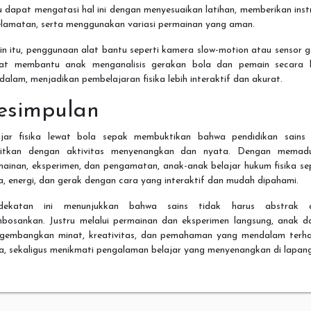
 dapat mengatasi hal ini dengan menyesuaikan latihan, memberikan inst
elamatan, serta menggunakan variasi permainan yang aman.
in itu, penggunaan alat bantu seperti kamera slow-motion atau sensor 
at membantu anak menganalisis gerakan bola dan pemain secara l
alam, menjadikan pembelajaran fisika lebih interaktif dan akurat.
esimpulan
ajar fisika lewat bola sepak membuktikan bahwa pendidikan sains 
aitkan dengan aktivitas menyenangkan dan nyata. Dengan memad
ainan, eksperimen, dan pengamatan, anak-anak belajar hukum fisika se
, energi, dan gerak dengan cara yang interaktif dan mudah dipahami.
dekatan ini menunjukkan bahwa sains tidak harus abstrak 
bosankan. Justru melalui permainan dan eksperimen langsung, anak d
gembangkan minat, kreativitas, dan pemahaman yang mendalam terh
ka, sekaligus menikmati pengalaman belajar yang menyenangkan di lapan