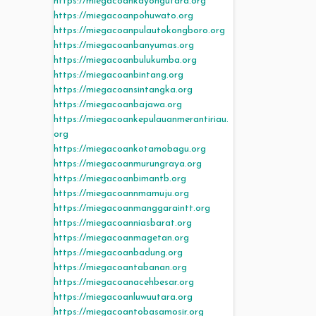
https://miegacoankayongutara.org
https://miegacoanpohuwato.org
https://miegacoanpulautokongboro.org
https://miegacoanbanyumas.org
https://miegacoanbulukumba.org
https://miegacoanbintang.org
https://miegacoansintangka.org
https://miegacoanbajawa.org
https://miegacoankepulauanmerantiriau.
org
https://miegacoankotamobagu.org
https://miegacoanmurungraya.org
https://miegacoanbimantb.org
https://miegacoannmamuju.org
https://miegacoanmanggaraintt.org
https://miegacoanniasbarat.org
https://miegacoanmagetan.org
https://miegacoanbadung.org
https://miegacoantabanan.org
https://miegacoanacehbesar.org
https://miegacoanluwuutara.org
https://miegacoantobasamosir.org