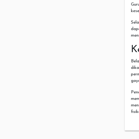
Guru
kes
Sela
dap
mend
K
Bel
dik
perm
gaya
Pen
mem
men
fisi