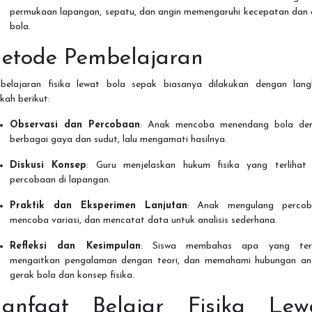
permukaan lapangan, sepatu, dan angin memengaruhi kecepatan dan 
bola.
etode Pembelajaran
belajaran fisika lewat bola sepak biasanya dilakukan dengan lang
kah berikut:
Observasi dan Percobaan
: Anak mencoba menendang bola de
berbagai gaya dan sudut, lalu mengamati hasilnya.
Diskusi Konsep
: Guru menjelaskan hukum fisika yang terlihat 
percobaan di lapangan.
Praktik dan Eksperimen Lanjutan
: Anak mengulang percob
mencoba variasi, dan mencatat data untuk analisis sederhana.
Refleksi dan Kesimpulan
: Siswa membahas apa yang terj
mengaitkan pengalaman dengan teori, dan memahami hubungan an
gerak bola dan konsep fisika.
anfaat Belajar Fisika Lew