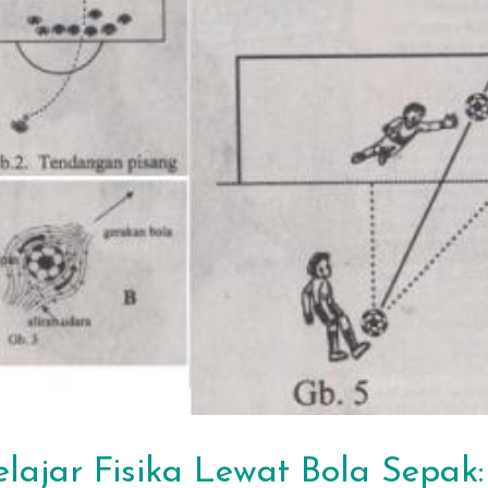
elajar Fisika Lewat Bola Sepak: