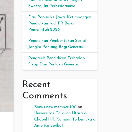
Swasta, Ini Perbedaannya
Dari Papua ke Jawa: Ketimpangan
Pendidikan Jadi PR Besar
Pemerintah 2026
Pendidikan Pembentukan Sosial
Jangka Panjang Bagi Generasi
Pengaruh Pendidikan Terhadap
Sikap Dan Perilaku Generasi
Recent
Comments
Bonus new member 100
on
Universitas Carolina Utara di
Chapel Hill: Kampus Terkemuka di
Amerika Serikat