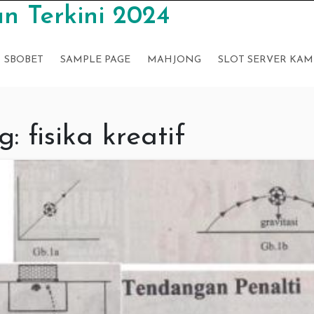
n Terkini 2024
SBOBET
SAMPLE PAGE
MAHJONG
SLOT SERVER KAM
g:
fisika kreatif