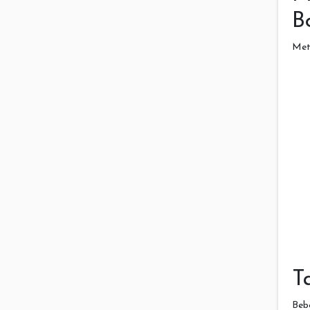
B
Meto
T
Beb