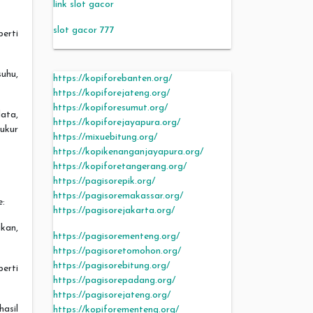
link slot gacor
slot gacor 777
erti
suhu,
https://kopiforebanten.org/
https://kopiforejateng.org/
https://kopiforesumut.org/
ata,
https://kopiforejayapura.org/
ukur
https://mixuebitung.org/
https://kopikenanganjayapura.org/
https://kopiforetangerang.org/
https://pagisorepik.org/
https://pagisoremakassar.org/
e:
https://pagisorejakarta.org/
kan,
https://pagisorementeng.org/
https://pagisoretomohon.org/
https://pagisorebitung.org/
perti
https://pagisorepadang.org/
https://pagisorejateng.org/
asil
https://kopiforementeng.org/