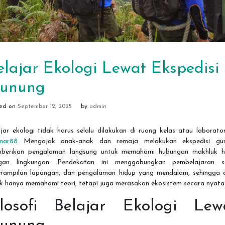
elajar Ekologi Lewat Ekspedisi
unung
ted on
September 12, 2025
by
admin
jar ekologi tidak harus selalu dilakukan di ruang kelas atau laborato
mar88
Mengajak anak-anak dan remaja melakukan ekspedisi gu
berikan pengalaman langsung untuk memahami hubungan makhluk h
gan lingkungan. Pendekatan ini menggabungkan pembelajaran sa
erampilan lapangan, dan pengalaman hidup yang mendalam, sehingga 
ak hanya memahami teori, tetapi juga merasakan ekosistem secara nyata
ilosofi Belajar Ekologi Lew