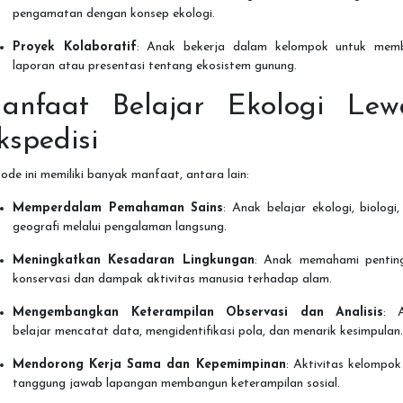
pengamatan dengan konsep ekologi.
Proyek Kolaboratif
: Anak bekerja dalam kelompok untuk mem
laporan atau presentasi tentang ekosistem gunung.
anfaat Belajar Ekologi Lew
kspedisi
de ini memiliki banyak manfaat, antara lain:
Memperdalam Pemahaman Sains
: Anak belajar ekologi, biologi
geografi melalui pengalaman langsung.
Meningkatkan Kesadaran Lingkungan
: Anak memahami pentin
konservasi dan dampak aktivitas manusia terhadap alam.
Mengembangkan Keterampilan Observasi dan Analisis
: 
belajar mencatat data, mengidentifikasi pola, dan menarik kesimpulan.
Mendorong Kerja Sama dan Kepemimpinan
: Aktivitas kelompok
tanggung jawab lapangan membangun keterampilan sosial.