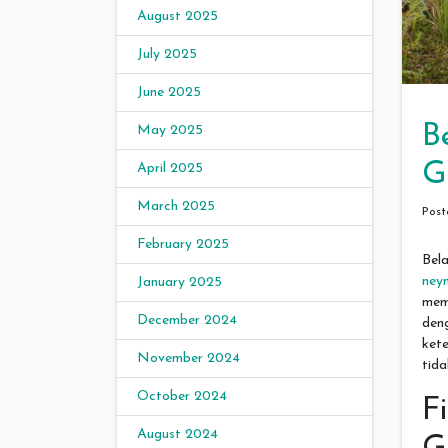
August 2025
July 2025
June 2025
B
May 2025
G
April 2025
March 2025
Pos
February 2025
Bela
ney
January 2025
mem
December 2024
den
ket
November 2024
tid
October 2024
F
August 2024