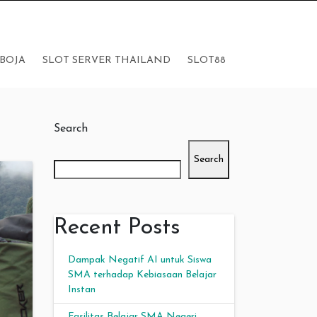
BOJA
SLOT SERVER THAILAND
SLOT88
Search
Search
Recent Posts
Dampak Negatif AI untuk Siswa
SMA terhadap Kebiasaan Belajar
Instan
Fasilitas Belajar SMA Negeri