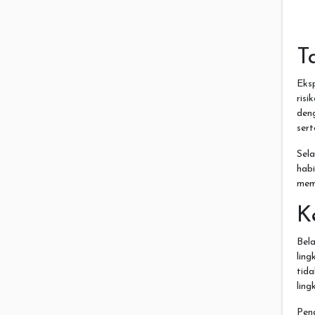
T
Eksp
ris
den
sert
Sel
hab
mema
K
Bel
lin
tid
ling
Pen