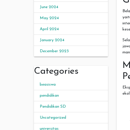
G
June 2024
Bela
yai
May 2024
inte
April 2024
kes
Sel
January 2024
jaw
December 2023
manu
M
Categories
P
beasiswa
Eks
ekol
pendidikan
Pendidikan SD
Uncategorized
universitas