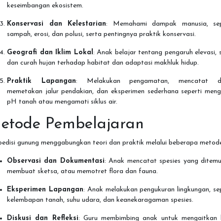
keseimbangan ekosistem.
Konservasi dan Kelestarian
: Memahami dampak manusia, sep
sampah, erosi, dan polusi, serta pentingnya praktik konservasi.
Geografi dan Iklim Lokal
: Anak belajar tentang pengaruh elevasi, 
dan curah hujan terhadap habitat dan adaptasi makhluk hidup.
Praktik Lapangan
: Melakukan pengamatan, mencatat d
memetakan jalur pendakian, dan eksperimen sederhana seperti meng
pH tanah atau mengamati siklus air.
etode Pembelajaran
pedisi gunung menggabungkan teori dan praktik melalui beberapa metod
Observasi dan Dokumentasi
: Anak mencatat spesies yang ditemu
membuat sketsa, atau memotret flora dan fauna.
Eksperimen Lapangan
: Anak melakukan pengukuran lingkungan, se
kelembapan tanah, suhu udara, dan keanekaragaman spesies.
Diskusi dan Refleksi
: Guru membimbing anak untuk mengaitkan h