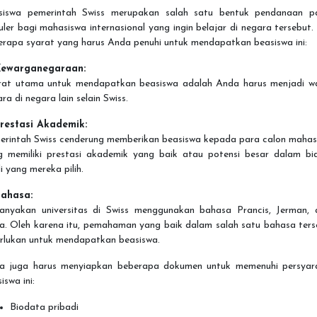
siswa pemerintah Swiss merupakan salah satu bentuk pendanaan pa
ler bagi mahasiswa internasional yang ingin belajar di negara tersebut
erapa syarat yang harus Anda penuhi untuk mendapatkan beasiswa ini:
Kewarganegaraan:
rat utama untuk mendapatkan beasiswa adalah Anda harus menjadi w
ra di negara lain selain Swiss.
Prestasi Akademik:
erintah Swiss cenderung memberikan beasiswa kepada para calon mahas
g memiliki prestasi akademik yang baik atau potensi besar dalam bi
i yang mereka pilih.
Bahasa:
anyakan universitas di Swiss menggunakan bahasa Prancis, Jerman, 
ia. Oleh karena itu, pemahaman yang baik dalam salah satu bahasa ter
erlukan untuk mendapatkan beasiswa.
a juga harus menyiapkan beberapa dokumen untuk memenuhi persyar
iswa ini:
Biodata pribadi