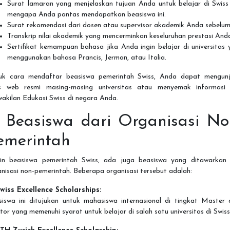
Surat lamaran yang menjelaskan tujuan Anda untuk belajar di Swiss
mengapa Anda pantas mendapatkan beasiswa ini.
Surat rekomendasi dari dosen atau supervisor akademik Anda sebelum
Transkrip nilai akademik yang mencerminkan keseluruhan prestasi And
Sertifikat kemampuan bahasa jika Anda ingin belajar di universitas
menggunakan bahasa Prancis, Jerman, atau Italia.
uk cara mendaftar beasiswa pemerintah Swiss, Anda dapat mengunj
us web resmi masing-masing universitas atau menyemak informasi 
akilan Edukasi Swiss di negara Anda.
I. Beasiswa dari Organisasi No
emerintah
ain beasiswa pemerintah Swiss, ada juga beasiswa yang ditawarkan 
nisasi non-pemerintah. Beberapa organisasi tersebut adalah:
Swiss Excellence Scholarships:
siswa ini ditujukan untuk mahasiswa internasional di tingkat Master 
or yang memenuhi syarat untuk belajar di salah satu universitas di Swiss