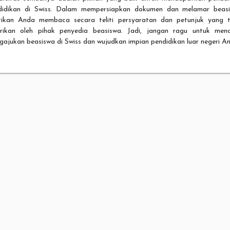
didikan di Swiss. Dalam mempersiapkan dokumen dan melamar beasi
tikan Anda membaca secara teliti persyaratan dan petunjuk yang t
erikan oleh pihak penyedia beasiswa. Jadi, jangan ragu untuk men
ajukan beasiswa di Swiss dan wujudkan impian pendidikan luar negeri A