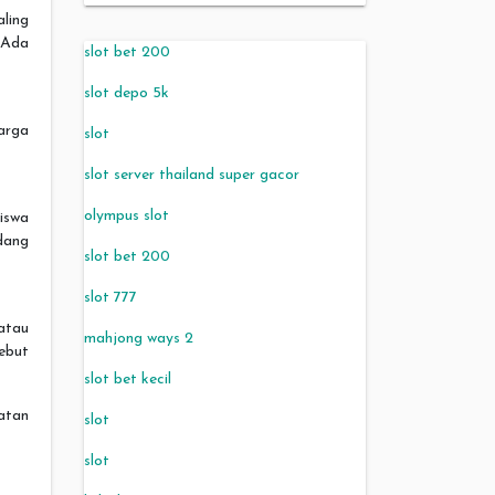
ling
. Ada
slot bet 200
slot depo 5k
arga
slot
slot server thailand super gacor
olympus slot
iswa
dang
slot bet 200
slot 777
atau
mahjong ways 2
sebut
slot bet kecil
atan
slot
slot