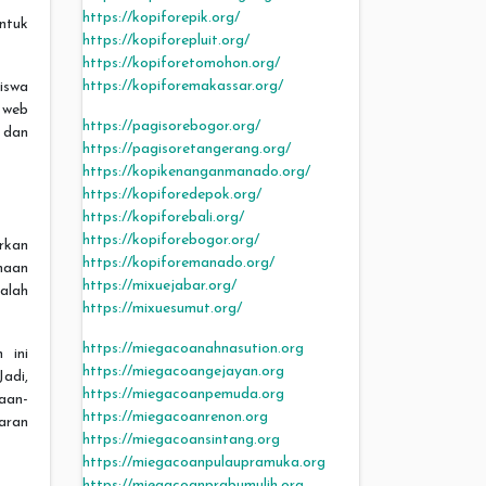
https://kopiforepik.org/
untuk
https://kopiforepluit.org/
https://kopiforetomohon.org/
https://kopiforemakassar.org/
iswa
 web
https://pagisorebogor.org/
 dan
https://pagisoretangerang.org/
https://kopikenanganmanado.org/
https://kopiforedepok.org/
https://kopiforebali.org/
https://kopiforebogor.org/
rkan
https://kopiforemanado.org/
naan
https://mixuejabar.org/
alah
https://mixuesumut.org/
https://miegacoanahnasution.org
 ini
https://miegacoangejayan.org
adi,
https://miegacoanpemuda.org
aan-
https://miegacoanrenon.org
aran
https://miegacoansintang.org
https://miegacoanpulaupramuka.org
https://miegacoanprabumulih.org