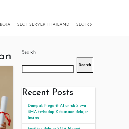
BOJA
SLOT SERVER THAILAND
SLOT88
Search
an
Search
Recent Posts
Dampak Negatif AI untuk Siswa
SMA terhadap Kebiasaan Belajar
Instan
Fasilitas Belajar SMA Negeri