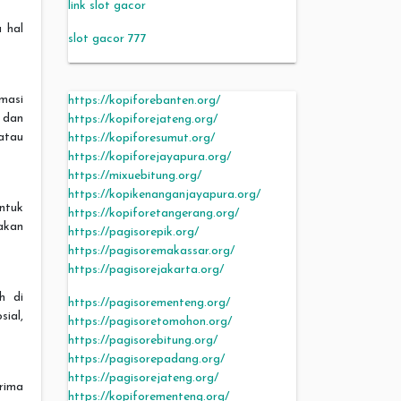
link slot gacor
 hal
slot gacor 777
masi
https://kopiforebanten.org/
 dan
https://kopiforejateng.org/
atau
https://kopiforesumut.org/
https://kopiforejayapura.org/
https://mixuebitung.org/
https://kopikenanganjayapura.org/
ntuk
https://kopiforetangerang.org/
akan
https://pagisorepik.org/
https://pagisoremakassar.org/
https://pagisorejakarta.org/
h di
https://pagisorementeng.org/
sial,
https://pagisoretomohon.org/
https://pagisorebitung.org/
https://pagisorepadang.org/
https://pagisorejateng.org/
rima
https://kopiforementeng.org/