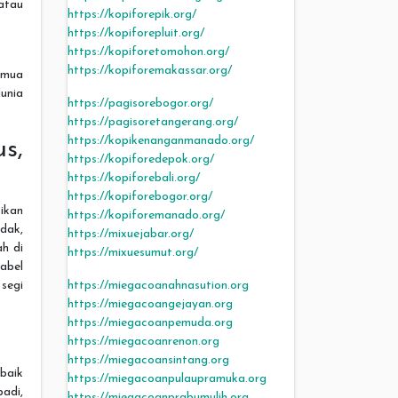
atau
https://kopiforepik.org/
https://kopiforepluit.org/
https://kopiforetomohon.org/
https://kopiforemakassar.org/
emua
unia
https://pagisorebogor.org/
https://pagisoretangerang.org/
https://kopikenanganmanado.org/
s,
https://kopiforedepok.org/
https://kopiforebali.org/
https://kopiforebogor.org/
ikan
https://kopiforemanado.org/
dak,
https://mixuejabar.org/
ah di
https://mixuesumut.org/
abel
 segi
https://miegacoanahnasution.org
https://miegacoangejayan.org
https://miegacoanpemuda.org
https://miegacoanrenon.org
https://miegacoansintang.org
baik
https://miegacoanpulaupramuka.org
adi,
https://miegacoanprabumulih.org