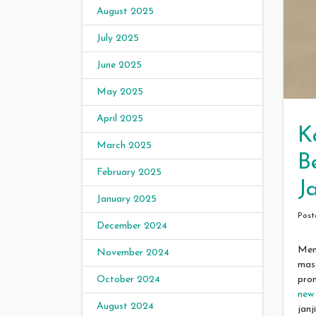
August 2025
July 2025
June 2025
May 2025
April 2025
K
March 2025
B
February 2025
J
January 2025
Pos
December 2024
Mem
November 2024
masa
prom
October 2024
new
August 2024
jan